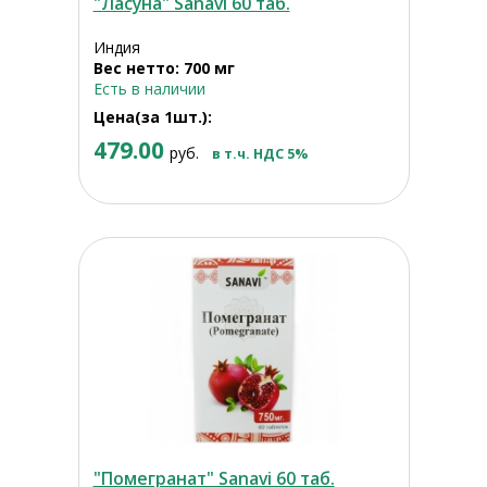
"Ласуна" Sanavi 60 таб.
Индия
Вес нетто: 700 мг
Есть в наличии
Цена(за 1шт.):
479.00
руб.
в т.ч. НДС 5%
"Помегранат" Sanavi 60 таб.