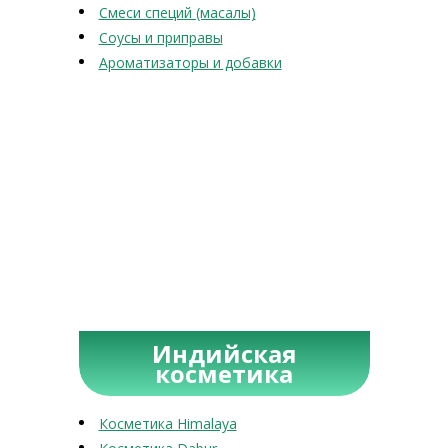
Смеси специй (масалы)
Соусы и приправы
Ароматизаторы и добавки
Индийская
косметика
Косметика Himalaya