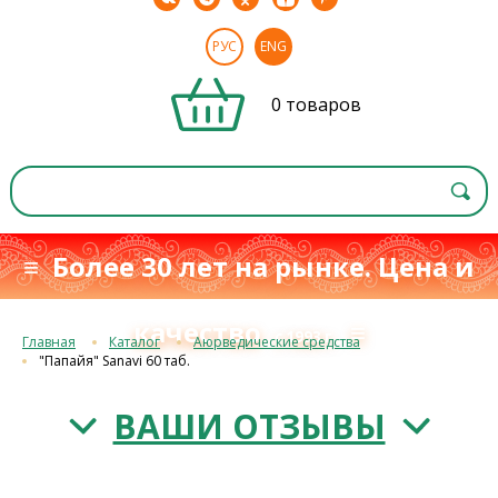
РУС
ENG
0 товаров
≡ Более 30 лет на рынке. Цена и
качество
≡
с 1993 г.
Главная
Каталог
Аюрведические средства
"Папайя" Sanavi 60 таб.
ВАШИ ОТЗЫВЫ