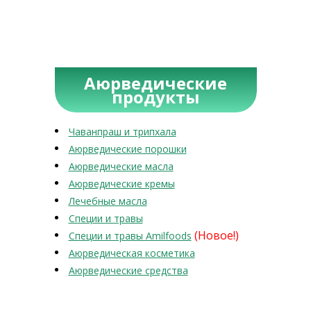
Аюрведические
продукты
Чаванпраш и трипхала
Аюрведические порошки
Аюрведические масла
Аюрведические кремы
Лечебные масла
Специи и травы
(Новое!)
Специи и травы Amilfoods
Аюрведическая косметика
Аюрведические средства