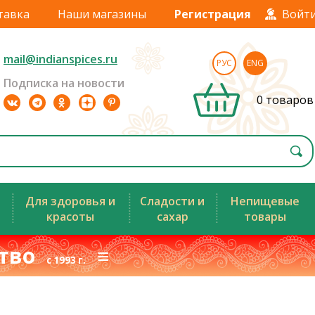
тавка
Наши магазины
Регистрация
Войт
mail@indianspices.ru
РУС
ENG
Подписка на новости
0 товаров
Для здоровья и
Сладости и
Непищевые
красоты
сахар
товары
ство
≡
с 1993 г.