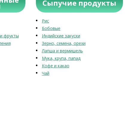
Сыпучие продукты
ы
Рис
Бобовые
и фрукты
Индийские закуски
ления
Зерно, семена, орехи
Лапша и вермишель
Мука, крупа, папад
Кофе и какао
Чай