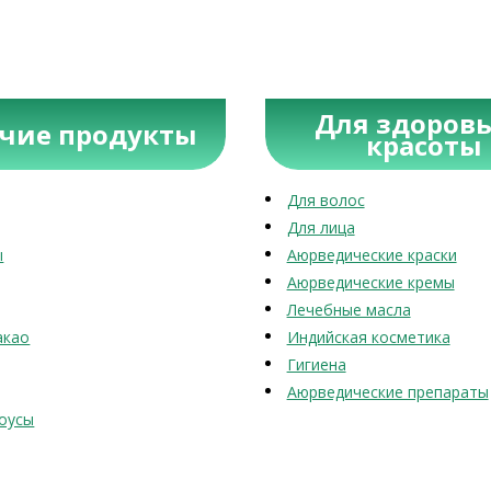
Для здоровь
учие продукты
красоты
Для волос
Для лица
ы
Аюрведические краски
Аюрведические кремы
Лечебные масла
акао
Индийская косметика
Гигиена
Аюрведические препараты
оусы