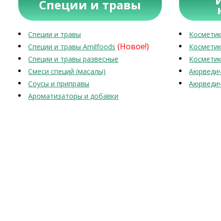
Специи и травы
Специи и травы
Косметик
(Новое!)
Специи и травы Amilfoods
Косметик
Специи и травы развесные
Косметик
Смеси специй (масалы)
Аюрведич
Соусы и приправы
Аюрведич
Ароматизаторы и добавки