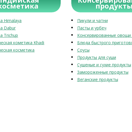
косметика
продукт
а Himalaya
Пикули и чатни
а Dabur
Пасты и урбеч
а Trichup
Консервированные овощи 
еская кометика Khadi
Блюда быстрого приготов
еская косметика
Соусы
Продукты для суши
Сушеные и сухие продукты
Замороженные продукты
Веганские продукты