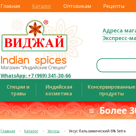
Главная
Каталог
Оптовикам
Рецепты
Адреса маг
Экспресс-м
WhatsApp: +7 (969) 341-30-66
Специи и
Индийская
Консервированные
травы
косметика
продукты
≡ Более 3
Главная
Каталог
Уксусы
Уксус бальзамический 6% Setra