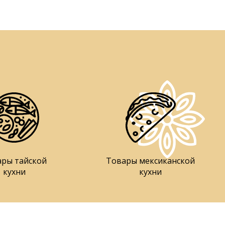
ары тайской
Товары мексиканской
кухни
кухни