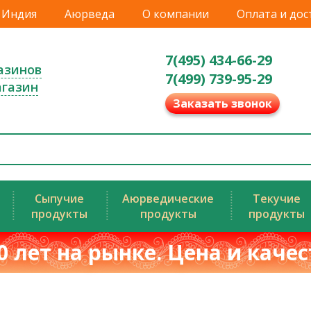
Индия
Аюрведа
О компании
Оплата и дос
7(495) 434-66-29
азинов
7(499) 739-95-29
агазин
Заказать звонок
Сыпучие
Аюрведические
Текучие
продукты
продукты
продукты
0 лет на рынке. Цена и каче