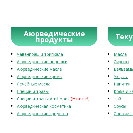
Аюрведические
Тек
продукты
Чаванпраш и трипхала
Масла
Аюрведические порошки
Сиропы
Аюрведические масла
Бальзам
Аюрведические кремы
Уксусы
Лечебные масла
Напитки
Специи и травы
Кофе и к
(Новое!)
Специи и травы Amilfoods
Чай
Аюрведическая косметика
Соусы
Аюрведические средства
Соевые с