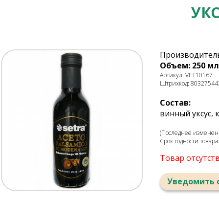
УК
Производитель
Объем: 250 мл
Артикул: VET10167
Штрихкод: 80327544
Состав:
винный уксус,
(Последнее изменени
Срок годности товара
Товар отсутст
Уведомить 