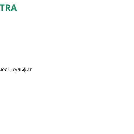
TRA
мель, сульфит