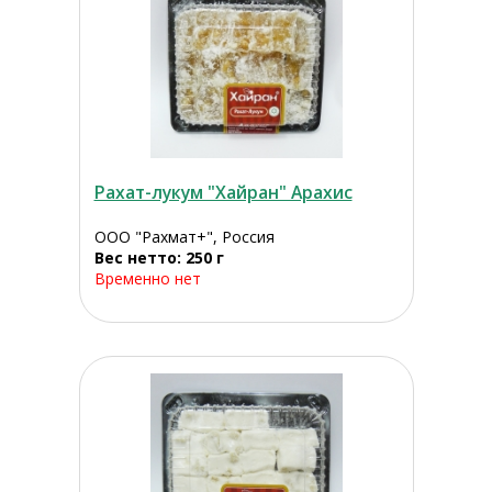
Рахат-лукум "Хайран" Арахис
ООО "Рахмат+", Россия
Вес нетто: 250 г
Временно нет