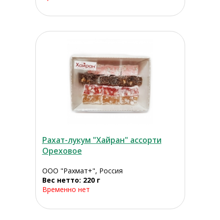
Рахат-лукум "Хайран" ассорти
Ореховое
ООО "Рахмат+", Россия
Вес нетто: 220 г
Временно нет