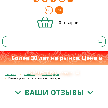
РУС
ENG
0 товаров
≡ Более 30 лет на рынке. Цена и
качество
≡
с 1993 г.
Главная
Каталог
Рахат-лукум
Рахат лукум с арахисом в шоколаде
ВАШИ ОТЗЫВЫ