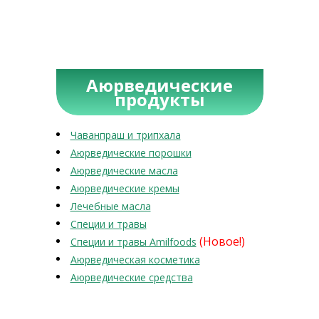
Аюрведические
продукты
Чаванпраш и трипхала
Аюрведические порошки
Аюрведические масла
Аюрведические кремы
Лечебные масла
Специи и травы
(Новое!)
Специи и травы Amilfoods
Аюрведическая косметика
Аюрведические средства