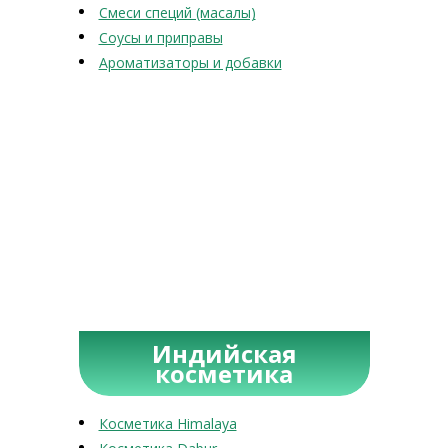
Смеси специй (масалы)
Соусы и приправы
Ароматизаторы и добавки
Индийская
косметика
Косметика Himalaya