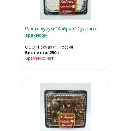
Рахат-лукум "Хайран" Султан с
арахисом
ООО "Рахмат+", Россия
Вес нетто: 250 г
Временно нет