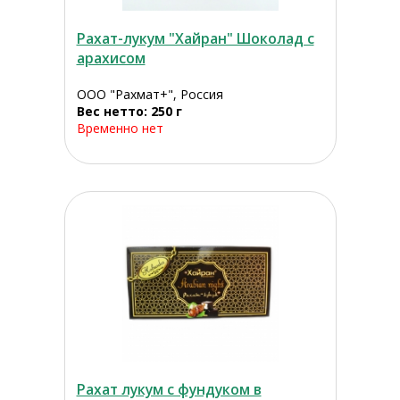
Рахат-лукум "Хайран" Шоколад с
арахисом
ООО "Рахмат+", Россия
Вес нетто: 250 г
Временно нет
Рахат лукум с фундуком в