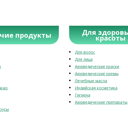
Для здоровь
учие продукты
красоты
Для волос
Для лица
ы
Аюрведические краски
Аюрведические кремы
Лечебные масла
акао
Индийская косметика
Гигиена
Аюрведические препараты
оусы