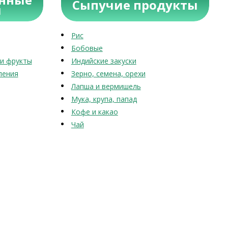
Сыпучие продукты
ы
Рис
Бобовые
и фрукты
Индийские закуски
ления
Зерно, семена, орехи
Лапша и вермишель
Мука, крупа, папад
Кофе и какао
Чай