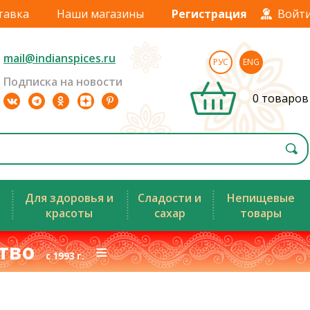
тавка
Наши магазины
Регистрация
Войт
mail@indianspices.ru
РУС
ENG
Подписка на новости
0 товаров
Для здоровья и
Сладости и
Непищевые
красоты
сахар
товары
ство
≡
с 1993 г.