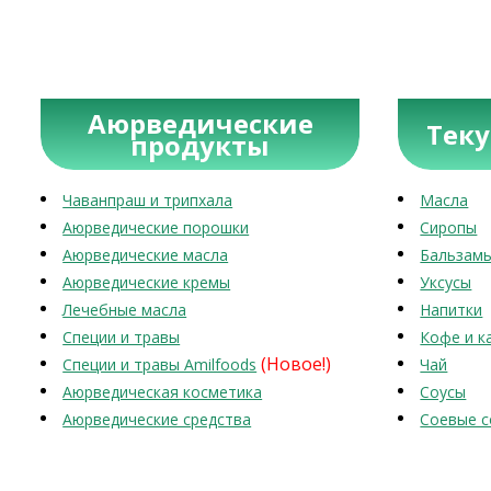
Аюрведические
Тек
продукты
Чаванпраш и трипхала
Масла
Аюрведические порошки
Сиропы
Аюрведические масла
Бальзам
Аюрведические кремы
Уксусы
Лечебные масла
Напитки
Специи и травы
Кофе и к
(Новое!)
Специи и травы Amilfoods
Чай
Аюрведическая косметика
Соусы
Аюрведические средства
Соевые с