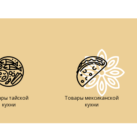
ары тайской
Товары мексиканской
кухни
кухни