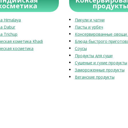
косметика
продукт
а Himalaya
Пикули и чатни
а Dabur
Пасты и урбеч
а Trichup
Консервированные овощи 
еская кометика Khadi
Блюда быстрого приготов
еская косметика
Соусы
Продукты для суши
Сушеные и сухие продукты
Замороженные продукты
Веганские продукты