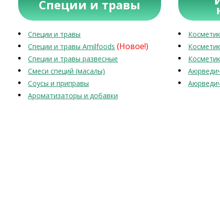
Специи и травы
Специи и травы
Косметик
(Новое!)
Специи и травы Amilfoods
Косметик
Специи и травы развесные
Косметик
Смеси специй (масалы)
Аюрведич
Соусы и приправы
Аюрведич
Ароматизаторы и добавки