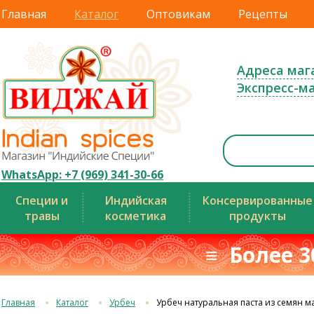
Главная
Каталог
Оптовикам
Рецепты
Адреса маг
Экспресс-м
WhatsApp: +7 (969) 341-30-66
Специи и
Индийская
Консервированные
травы
косметика
продукты
≡ Более 3
Главная
Каталог
Урбеч
Урбеч натуральная паста из семян м