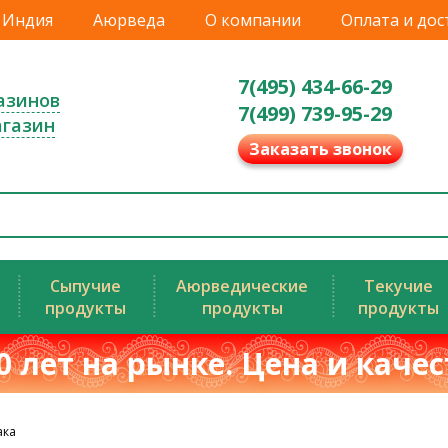
Индия
Аюрведа
О компании
Оплата и дос
7(495) 434-66-29
азинов
7(499) 739-95-29
агазин
Заказать звонок
Сыпучие
Аюрведические
Текучие
продукты
продукты
продукты
0 лет на рынке. Цена и каче
ака