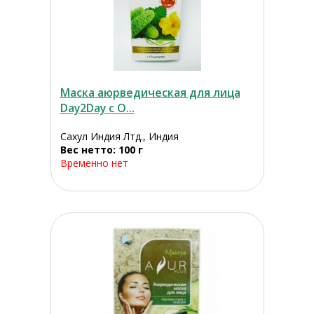
Маска аюрведическая для лица
Day2Day с О...
Сахул Индия Лтд., Индия
Вес нетто: 100 г
Временно нет