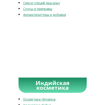
Смеси специй (масалы)
Соусы и приправы
Ароматизаторы и добавки
Индийская
косметика
Косметика Himalaya