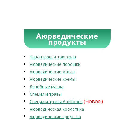
Аюрведические
продукты
Чаванпраш и трипхала
Аюрведические порошки
Аюрведические масла
Аюрведические кремы
Лечебные масла
Специи и травы
(Новое!)
Специи и травы Amilfoods
Аюрведическая косметика
Аюрведические средства