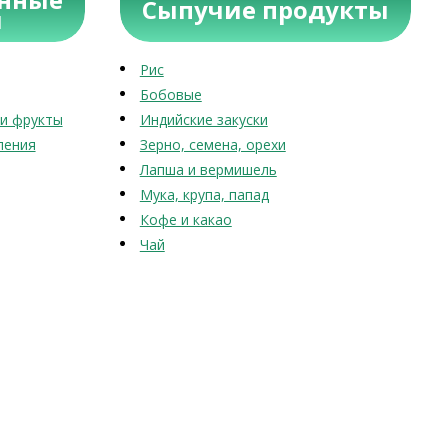
Сыпучие продукты
ы
Рис
Бобовые
и фрукты
Индийские закуски
ления
Зерно, семена, орехи
Лапша и вермишель
Мука, крупа, папад
Кофе и какао
Чай