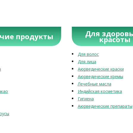
Для здоровь
учие продукты
красоты
Для волос
Для лица
ы
Аюрведические краски
Аюрведические кремы
Лечебные масла
акао
Индийская косметика
Гигиена
Аюрведические препараты
оусы