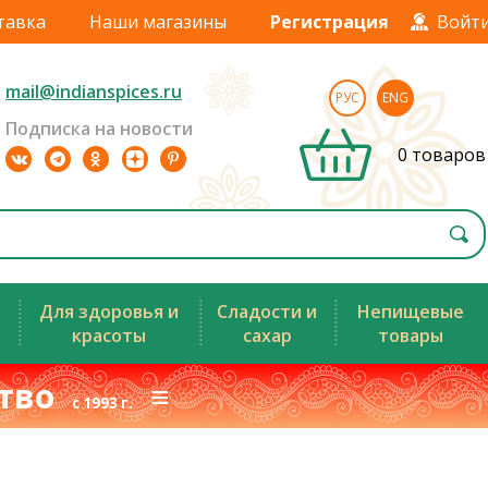
тавка
Наши магазины
Регистрация
Войт
mail@indianspices.ru
РУС
ENG
Подписка на новости
0 товаров
Для здоровья и
Сладости и
Непищевые
красоты
сахар
товары
ство
≡
с 1993 г.