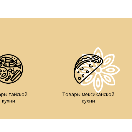
ары тайской
Товары мексиканской
кухни
кухни