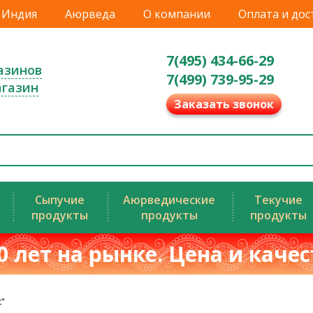
Индия
Аюрведа
О компании
Оплата и дос
7(495) 434-66-29
азинов
7(499) 739-95-29
агазин
Заказать звонок
Сыпучие
Аюрведические
Текучие
продукты
продукты
продукты
0 лет на рынке. Цена и каче
t"