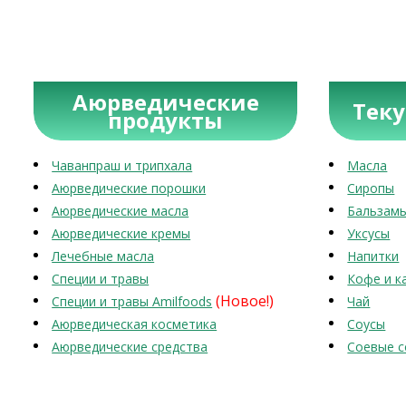
Аюрведические
Тек
продукты
Чаванпраш и трипхала
Масла
Аюрведические порошки
Сиропы
Аюрведические масла
Бальзам
Аюрведические кремы
Уксусы
Лечебные масла
Напитки
Специи и травы
Кофе и к
(Новое!)
Специи и травы Amilfoods
Чай
Аюрведическая косметика
Соусы
Аюрведические средства
Соевые с