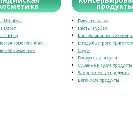
косметика
продукт
а Himalaya
Пикули и чатни
а Dabur
Пасты и урбеч
а Trichup
Консервированные овощи 
еская кометика Khadi
Блюда быстрого приготов
еская косметика
Соусы
Продукты для суши
Сушеные и сухие продукты
Замороженные продукты
Веганские продукты