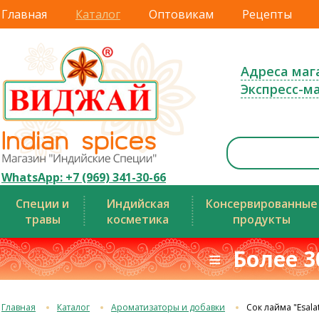
Главная
Каталог
Оптовикам
Рецепты
Адреса маг
Экспресс-м
WhatsApp: +7 (969) 341-30-66
Специи и
Индийская
Консервированные
травы
косметика
продукты
≡ Более 3
Главная
Каталог
Ароматизаторы и добавки
Сок лайма "Esala