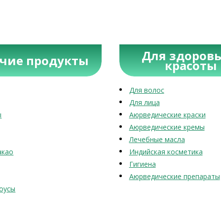
Для здоровь
учие продукты
красоты
Для волос
Для лица
ы
Аюрведические краски
Аюрведические кремы
Лечебные масла
акао
Индийская косметика
Гигиена
Аюрведические препараты
оусы