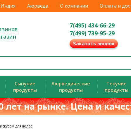
Индия
Аюрведа
О компании
Оплата и дос
7(495) 434-66-29
азинов
7(499) 739-95-29
агазин
Заказать звонок
Сыпучие
Аюрведические
Текучие
продукты
продукты
продукты
0 лет на рынке. Цена и каче
искусом для волос