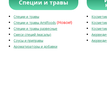
Специи и травы
Специи и травы
Косметик
(Новое!)
Специи и травы Amilfoods
Косметик
Специи и травы развесные
Косметик
Смеси специй (масалы)
Аюрведич
Соусы и приправы
Аюрведич
Ароматизаторы и добавки