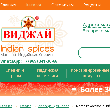
Главная
Каталог
Оптовикам
Рецепты
Адреса маг
Экспресс-м
WhatsApp: +7 (969) 341-30-66
Специи и
Индийская
Консервированные
травы
косметика
продукты
≡ Более 3
Главная
Каталог
Аюрведа - для Волос
Масло кокосовое с Гиб