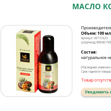
МАСЛО К
Производитель
Объем: 100 мл
Артикул: VET10323
Штрихкод: 89060150
Состав:
натуральное н
(Последнее изменени
Срок годности товара
Товар отсутст
Уведомить 