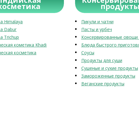
косметика
продукт
а Himalaya
Пикули и чатни
а Dabur
Пасты и урбеч
а Trichup
Консервированные овощи 
еская кометика Khadi
Блюда быстрого приготов
еская косметика
Соусы
Продукты для суши
Сушеные и сухие продукты
Замороженные продукты
Веганские продукты