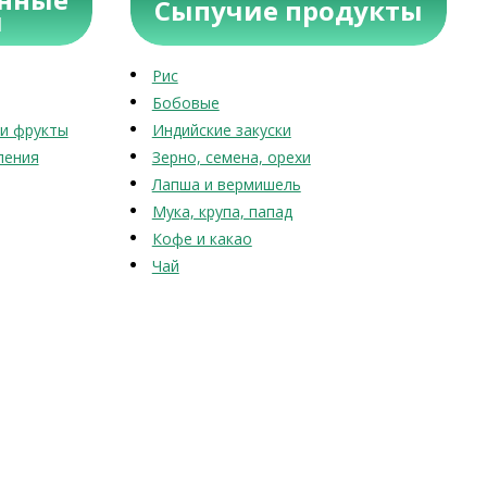
Сыпучие продукты
ы
Рис
Бобовые
и фрукты
Индийские закуски
ления
Зерно, семена, орехи
Лапша и вермишель
Мука, крупа, папад
Кофе и какао
Чай