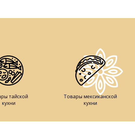
ары тайской
Товары мексиканской
кухни
кухни