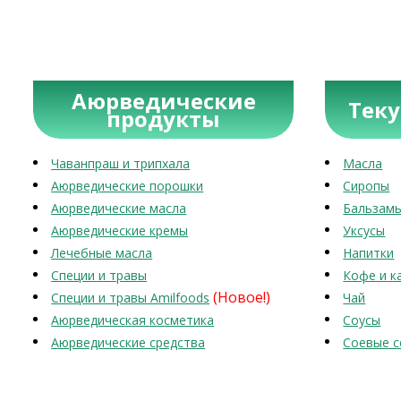
Аюрведические
Тек
продукты
Чаванпраш и трипхала
Масла
Аюрведические порошки
Сиропы
Аюрведические масла
Бальзам
Аюрведические кремы
Уксусы
Лечебные масла
Напитки
Специи и травы
Кофе и к
(Новое!)
Специи и травы Amilfoods
Чай
Аюрведическая косметика
Соусы
Аюрведические средства
Соевые с