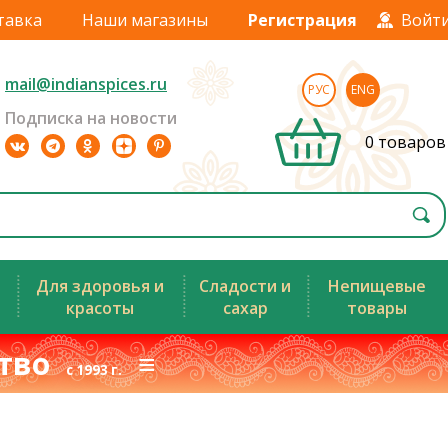
тавка
Наши магазины
Регистрация
Войт
mail@indianspices.ru
РУС
ENG
Подписка на новости
0 товаров
Для здоровья и
Сладости и
Непищевые
красоты
сахар
товары
ство
≡
с 1993 г.