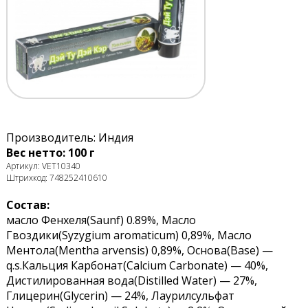
Производитель: Индия
Вес нетто: 100 г
Артикул: VET10340
Штрихкод: 748252410610
Состав:
масло Фенхеля(Saunf) 0.89%, Масло
Гвоздики(Syzygium aromaticum) 0,89%, Масло
Ментола(Mentha arvensis) 0,89%, Основа(Base) —
q.s.Кальция Карбонат(Calcium Carbonate) — 40%,
Дистилированная вода(Distilled Water) — 27%,
Глицерин(Glycerin) — 24%, Лаурилсульфат