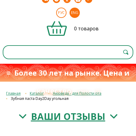
РУС
ENG
0 товаров
≡ Более 30 лет на рынке. Цена и
качество
≡
с 1993 г.
Главная
Каталог
Аюрведа - для Полости рта
Зубная паста Day2Day угольная
ВАШИ ОТЗЫВЫ