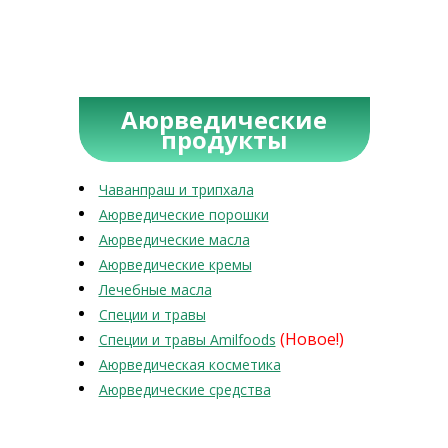
Аюрведические
продукты
Чаванпраш и трипхала
Аюрведические порошки
Аюрведические масла
Аюрведические кремы
Лечебные масла
Специи и травы
(Новое!)
Специи и травы Amilfoods
Аюрведическая косметика
Аюрведические средства