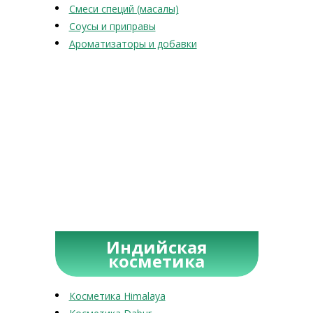
Смеси специй (масалы)
Соусы и приправы
Ароматизаторы и добавки
Индийская
косметика
Косметика Himalaya