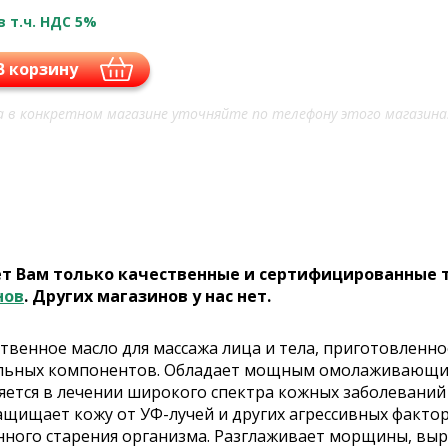
в т.ч. НДС 5%
В корзину
 в конкретном магазине уточняйте по телефону этого магазина
ет Вам только качественные и сертифицированные 
нов
. Других магазинов у нас нет.
твенное масло для массажа лица и тела, приготовленн
тельных компонентов. Обладает мощным омолаживающим 
яется в лечении широкого спектра кожных заболеваний 
 защищает кожу от УФ-лучей и других агрессивных фак
енного старения организма. Разглаживает морщины, вы