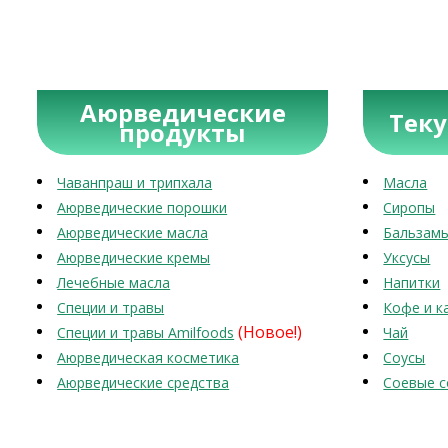
Аюрведические
Тек
продукты
Чаванпраш и трипхала
Масла
Аюрведические порошки
Сиропы
Аюрведические масла
Бальзам
Аюрведические кремы
Уксусы
Лечебные масла
Напитки
Специи и травы
Кофе и к
(Новое!)
Специи и травы Amilfoods
Чай
Аюрведическая косметика
Соусы
Аюрведические средства
Соевые с