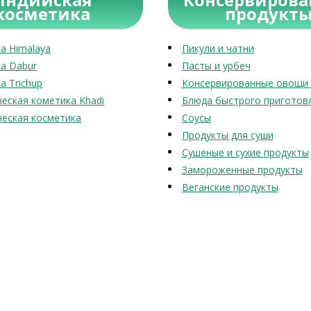
косметика
продукт
а Himalaya
Пикули и чатни
а Dabur
Пасты и урбеч
а Trichup
Консервированные овощи 
еская кометика Khadi
Блюда быстрого приготов
еская косметика
Соусы
Продукты для суши
Сушеные и сухие продукты
Замороженные продукты
Веганские продукты