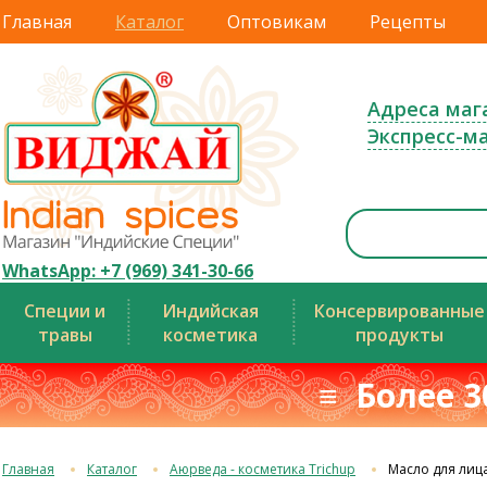
Главная
Каталог
Оптовикам
Рецепты
Адреса маг
Экспресс-м
WhatsApp: +7 (969) 341-30-66
Специи и
Индийская
Консервированные
травы
косметика
продукты
≡ Более 3
Главная
Каталог
Аюрведа - косметика Trichup
Масло для лица