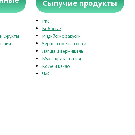
Сыпучие продукты
ы
Рис
Бобовые
и фрукты
Индийские закуски
ления
Зерно, семена, орехи
Лапша и вермишель
Мука, крупа, папад
Кофе и какао
Чай