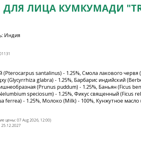
 ДЛЯ ЛИЦА КУМКУМАДИ "TR
: Индия
01131
(Pterocarpus santalinus) - 1.25%, Смола лакового червя (La
у (Glycyrrhiza glabra) - 1.25%, Барбарис индийский (Berberis
шнеобразная (Prunus puddum) - 1.25%, Баньян (Ficus bengh
elumbium speciosum) - 1.25%, Фикус священный (Ficus reli
a ferrea) - 1.25%, Молоко (Milk) - 100%, Кунжутное масло
е цены: 07 Aug 2026, 12:00)
: 25.12.2027