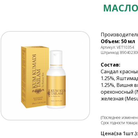
МАСЛО
Производитель
Объем: 50 мл
Артикул: VET10354
Штрихкод: 89040230
Состав:
Сандал красный 
1.25%, Яштимадх
1.25%, Вишня ви
орехоносный (N
железная (Mesu
(Последнее изменени
Срок годности товара
Цена(за 1шт.):