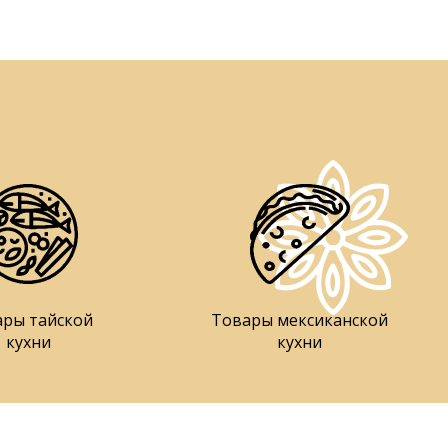
ары тайской
Товары мексиканской
кухни
кухни