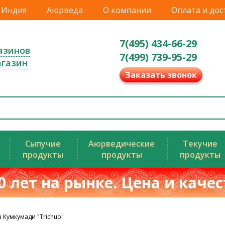
Индия
Аюрведа
О компании
Оплата и дос
7(495) 434-66-29
азинов
7(499) 739-95-29
агазин
Заказать звонок
Сыпучие
Аюрведические
Текучие
продукты
продукты
продукты
0 лет на рынке. Цена и каче
 Кумкумади "Trichup"