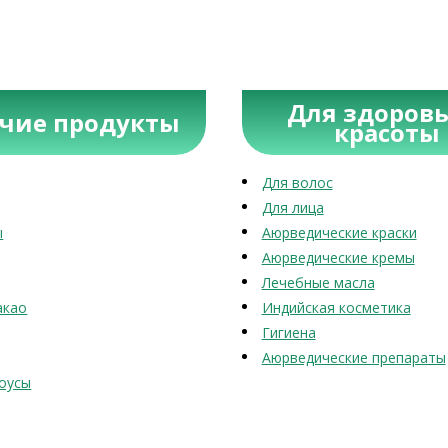
Для здоровь
учие продукты
красоты
Для волос
Для лица
ы
Аюрведические краски
Аюрведические кремы
Лечебные масла
акао
Индийская косметика
Гигиена
Аюрведические препараты
оусы