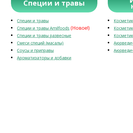
Специи и травы
Специи и травы
Косметик
(Новое!)
Специи и травы Amilfoods
Косметик
Специи и травы развесные
Косметик
Смеси специй (масалы)
Аюрведич
Соусы и приправы
Аюрведич
Ароматизаторы и добавки