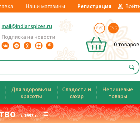
тавка
Наши магазины
Регистрация
Войт
mail@indianspices.ru
РУС
ENG
Подписка на новости
0 товаров
Для здоровья и
Сладости и
Непищевые
красоты
сахар
товары
ство
≡
с 1993 г.