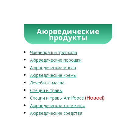
Аюрведические
продукты
Чаванпраш и трипхала
Аюрведические порошки
Аюрведические масла
Аюрведические кремы
Лечебные масла
Специи и травы
(Новое!)
Специи и травы Amilfoods
Аюрведическая косметика
Аюрведические средства