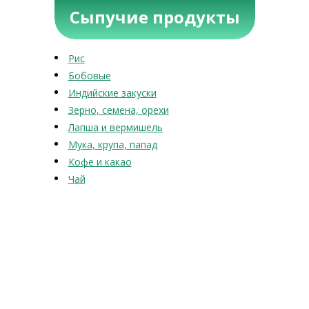
Сыпучие продукты
Рис
Бобовые
Индийские закуски
Зерно, семена, орехи
Лапша и вермишель
Мука, крупа, папад
Кофе и какао
Чай