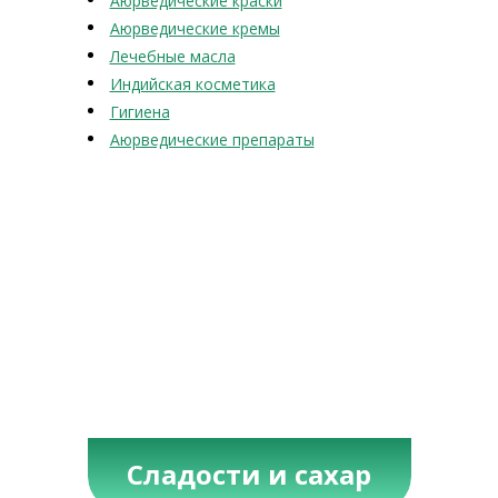
Аюрведические краски
Аюрведические кремы
Лечебные масла
Индийская косметика
Гигиена
Аюрведические препараты
Сладости и сахар