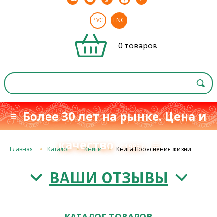
РУС
ENG
0 товаров
≡ Более 30 лет на рынке. Цена и
качество
≡
с 1993 г.
Главная
Каталог
Книги
Книга Прояснение жизни
ВАШИ ОТЗЫВЫ
КАТАЛОГ ТОВАРОВ