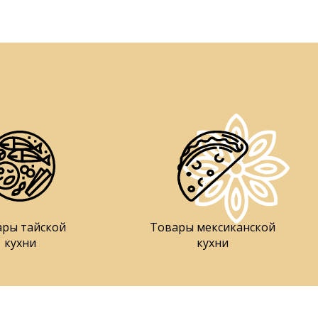
ары тайской
Товары мексиканской
кухни
кухни