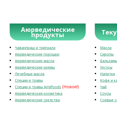
Аюрведические
Тек
продукты
Чаванпраш и трипхала
Масла
Аюрведические порошки
Сиропы
Аюрведические масла
Бальзам
Аюрведические кремы
Уксусы
Лечебные масла
Напитки
Специи и травы
Кофе и к
(Новое!)
Специи и травы Amilfoods
Чай
Аюрведическая косметика
Соусы
Аюрведические средства
Соевые с