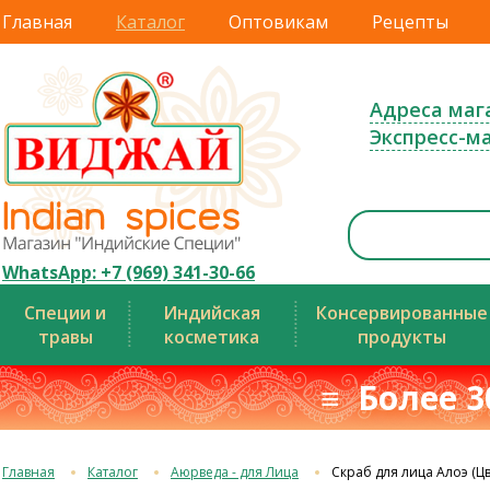
Главная
Каталог
Оптовикам
Рецепты
Адреса маг
Экспресс-м
WhatsApp: +7 (969) 341-30-66
Специи и
Индийская
Консервированные
травы
косметика
продукты
≡ Более 3
Главная
Каталог
Аюрведа - для Лица
Скраб для лица Алоэ (Ц