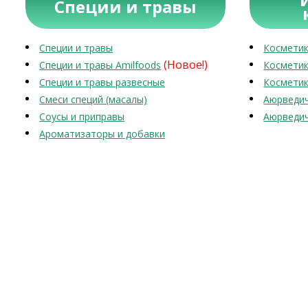
Специи и травы
Специи и травы
Косметик
(Новое!)
Специи и травы Amilfoods
Косметик
Специи и травы развесные
Косметик
Смеси специй (масалы)
Аюрведич
Соусы и приправы
Аюрведич
Ароматизаторы и добавки