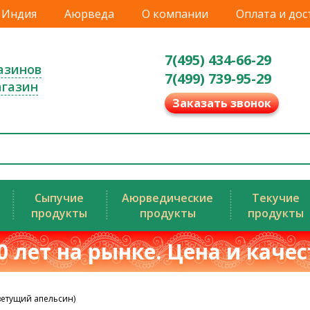
Индия
Аюрведа
О компании
Оплата и дос
7(495) 434-66-29
азинов
7(499) 739-95-29
агазин
Заказать звонок
Сыпучие
Аюрведические
Текучие
продукты
продукты
продукты
0 лет на рынке. Цена и каче
ветущий апельсин)