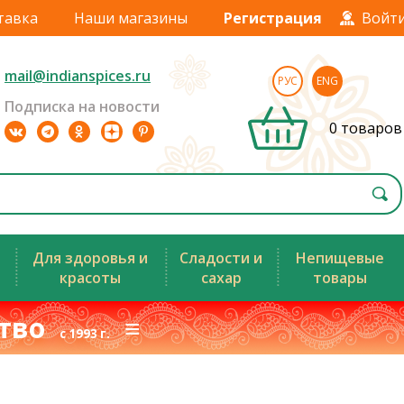
тавка
Наши магазины
Регистрация
Войт
mail@indianspices.ru
РУС
ENG
Подписка на новости
0 товаров
Для здоровья и
Сладости и
Непищевые
красоты
сахар
товары
ство
≡
с 1993 г.