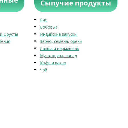
Сыпучие продукты
ы
Рис
Бобовые
и фрукты
Индийские закуски
ления
Зерно, семена, орехи
Лапша и вермишель
Мука, крупа, папад
Кофе и какао
Чай