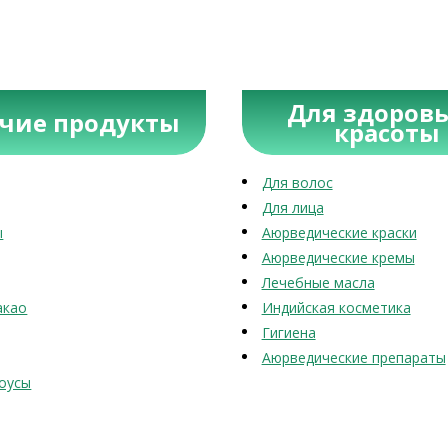
Для здоровь
учие продукты
красоты
Для волос
Для лица
ы
Аюрведические краски
Аюрведические кремы
Лечебные масла
акао
Индийская косметика
Гигиена
Аюрведические препараты
оусы