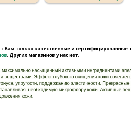
ет Вам только качественные и сертифицированные 
нов
. Других магазинов у нас нет.
с, максимально насыщенный активными ингредиентами апел
 веществами. Эффект глубокого очищения кожи сочетаетс
тонуса, упругости, поддержанию эластичности. Прекрасны
станавливая необходимую микрофлору кожи. Активные вещ
здражения кожи.