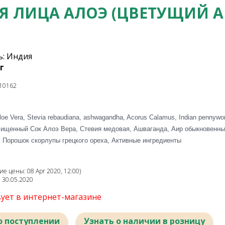
ЛЯ ЛИЦА АЛОЭ (ЦВЕТУЩИЙ А
: Индия
г
10162
Aloe Vera, Stevia rebaudiana, ashwagandha, Acorus Calamus, Indian pennywort
 Очищенный Сок Алоэ Вера, Стевия медовая, Ашваганда, Аир обыкновенн
 Порошок скорлупы грецкого ореха, Активные ингредиенты
е цены: 08 Apr 2020, 12:00)
: 30.05.2020
вует в интернет-магазине
о поступлении
Узнать о наличии в розницу