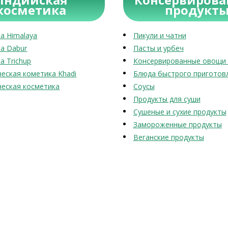
косметика
продукт
а Himalaya
Пикули и чатни
а Dabur
Пасты и урбеч
а Trichup
Консервированные овощи 
еская кометика Khadi
Блюда быстрого приготов
еская косметика
Соусы
Продукты для суши
Сушеные и сухие продукты
Замороженные продукты
Веганские продукты