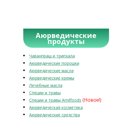
Аюрведические
продукты
Чаванпраш и трипхала
Аюрведические порошки
Аюрведические масла
Аюрведические кремы
Лечебные масла
Специи и травы
(Новое!)
Специи и травы Amilfoods
Аюрведическая косметика
Аюрведические средства