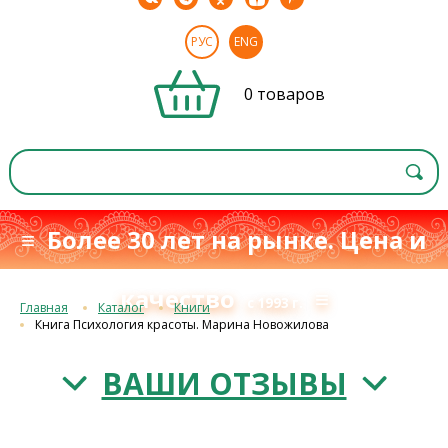
РУС
ENG
0 товаров
≡ Более 30 лет на рынке. Цена и
качество
≡
с 1993 г.
Главная
Каталог
Книги
Книга Психология красоты. Марина Новожилова
ВАШИ ОТЗЫВЫ