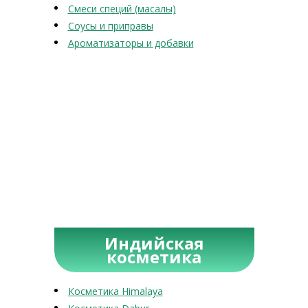
Смеси специй (масалы)
Соусы и приправы
Ароматизаторы и добавки
Индийская
косметика
Косметика Himalaya