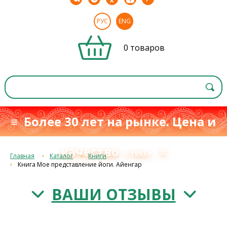
РУС
ENG
0 товаров
≡ Более 30 лет на рынке. Цена и
качество
≡
с 1993 г.
Главная
Каталог
Книги
Книга Мое представление йоги. Айенгар
ВАШИ ОТЗЫВЫ