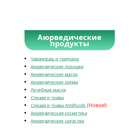
Аюрведические
продукты
Чаванпраш и трипхала
Аюрведические порошки
Аюрведические масла
Аюрведические кремы
Лечебные масла
Специи и травы
(Новое!)
Специи и травы Amilfoods
Аюрведическая косметика
Аюрведические средства