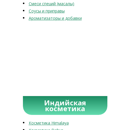
Смеси специй (масалы)
Соусы и приправы
Ароматизаторы и добавки
Индийская
косметика
Косметика Himalaya