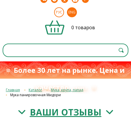
РУС
ENG
0 товаров
≡ Более 30 лет на рынке. Цена и
качество
≡
с 1993 г.
Главная
Каталог
Мука, крупа, папад
Мука панировочная Мидори
ВАШИ ОТЗЫВЫ