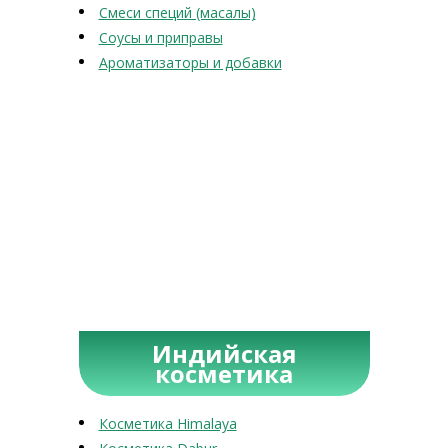
Смеси специй (масалы)
Соусы и приправы
Ароматизаторы и добавки
Индийская
косметика
Косметика Himalaya