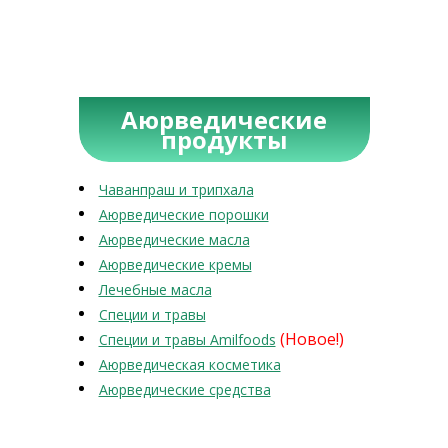
Аюрведические
продукты
Чаванпраш и трипхала
Аюрведические порошки
Аюрведические масла
Аюрведические кремы
Лечебные масла
Специи и травы
(Новое!)
Специи и травы Amilfoods
Аюрведическая косметика
Аюрведические средства