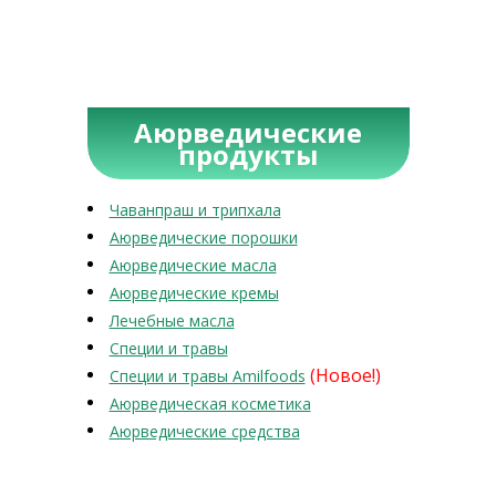
Аюрведические
продукты
Чаванпраш и трипхала
Аюрведические порошки
Аюрведические масла
Аюрведические кремы
Лечебные масла
Специи и травы
(Новое!)
Специи и травы Amilfoods
Аюрведическая косметика
Аюрведические средства