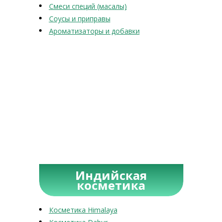
Смеси специй (масалы)
Соусы и приправы
Ароматизаторы и добавки
Индийская
косметика
Косметика Himalaya