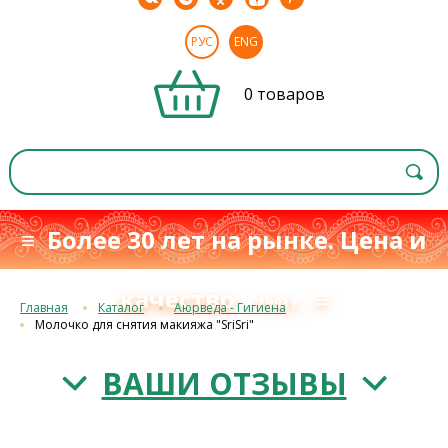
РУС
ENG
0 товаров
≡ Более 30 лет на рынке. Цена и
качество
≡
с 1993 г.
Главная
Каталог
Аюрведа - Гигиена
Молочко для снятия макияжа "SriSri"
ВАШИ ОТЗЫВЫ