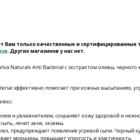
ет Вам только качественные и сертифицированные 
нов
. Других магазинов у нас нет.
a Naturals Anti Bacterial с экстрактом оливы, черного
cterial эффективно помогает при кожных высыпаниях, уг
лекс:
елем и увлажнителем, сохраняет кожу здоровой и неж
ыпь, лечит акне, экземы.
ез, предупреждает появление угревой сыпи. Черный кум
ивает морщины, повышает упругость и эластичность.