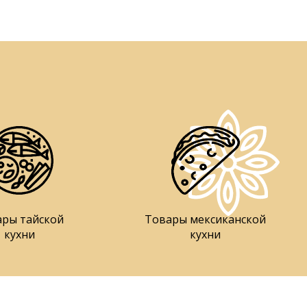
ары тайской
Товары мексиканской
кухни
кухни