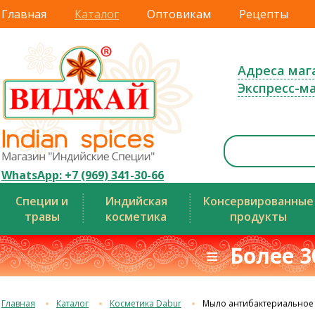
Главная
Каталог
Оптовикам
Рецепты
Адреса маг
Экспресс-м
WhatsApp: +7 (969) 341-30-66
Специи и
Индийская
Консервированные
травы
косметика
продукты
≡ Более 3
Главная
Каталог
Косметика Dabur
Мыло антибактериальное 