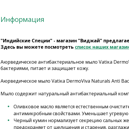
Информация
"Индийские Специи" - магазин "Виджай" предлага
Здесь вы можете посмотреть
список наших магази
Аюрведическое антибактериальное мыло Vatiкa DermoViv
бактериями, питает и защищает кожу.
Аюрведическое мыло Vatiкa DermoViva Naturals Anti Ba
Мыло содержит натуральный антибактериальный комп
Оливковое масло является естественным очистит
антимикробным свойствами. Уменьшает угревую с
Черный кумин нормализует секрецию сальных жел
предохраняет от шелушения и старения, разглаж