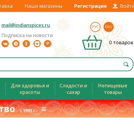
тавка
Наши магазины
Регистрация
Войт
mail@indianspices.ru
РУС
ENG
Подписка на новости
0 товаров
Для здоровья и
Сладости и
Непищевые
красоты
сахар
товары
ство
≡
с 1993 г.