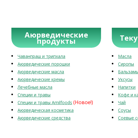
Аюрведические
Тек
продукты
Чаванпраш и трипхала
Масла
Аюрведические порошки
Сиропы
Аюрведические масла
Бальзам
Аюрведические кремы
Уксусы
Лечебные масла
Напитки
Специи и травы
Кофе и к
(Новое!)
Специи и травы Amilfoods
Чай
Аюрведическая косметика
Соусы
Аюрведические средства
Соевые с