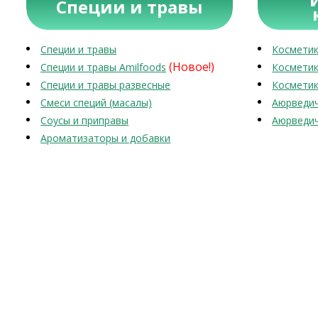
Специи и травы
Специи и травы
Косметик
(Новое!)
Специи и травы Amilfoods
Косметик
Специи и травы развесные
Косметик
Смеси специй (масалы)
Аюрведич
Соусы и приправы
Аюрведич
Ароматизаторы и добавки