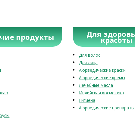
Для здоровь
учие продукты
красоты
Для волос
Для лица
ы
Аюрведические краски
Аюрведические кремы
Лечебные масла
акао
Индийская косметика
Гигиена
Аюрведические препараты
оусы