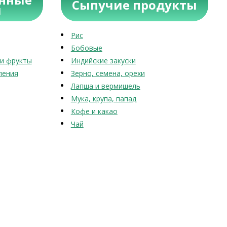
Сыпучие продукты
ы
Рис
Бобовые
и фрукты
Индийские закуски
ления
Зерно, семена, орехи
Лапша и вермишель
Мука, крупа, папад
Кофе и какао
Чай