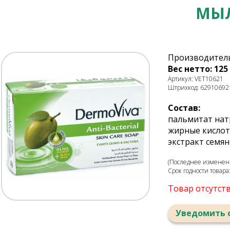
МЫЛ
Производитель
Вес нетто: 125 
Артикул: VET10621
Штрихкод: 62910692
Состав:
пальмитат нат
жирные кислоты
экстракт семян 
(Последнее изменени
Срок годности товара
Товар отсутст
Уведомить 