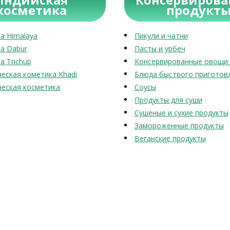
косметика
продукт
а Himalaya
Пикули и чатни
а Dabur
Пасты и урбеч
а Trichup
Консервированные овощи 
еская кометика Khadi
Блюда быстрого приготов
еская косметика
Соусы
Продукты для суши
Сушеные и сухие продукты
Замороженные продукты
Веганские продукты