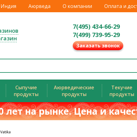
Индия
Аюрведа
О компании
Оплата и дос
7(495) 434-66-29
азинов
7(499) 739-95-29
агазин
Заказать звонок
Сыпучие
Аюрведические
Текучие
продукты
продукты
продукты
0 лет на рынке. Цена и каче
Vatika