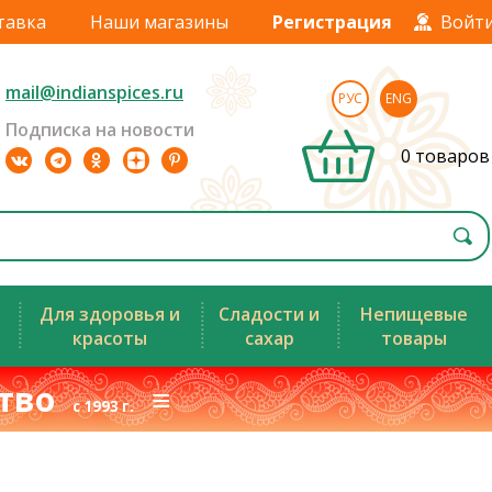
тавка
Наши магазины
Регистрация
Войт
mail@indianspices.ru
РУС
ENG
Подписка на новости
0 товаров
Для здоровья и
Сладости и
Непищевые
красоты
сахар
товары
ство
≡
с 1993 г.