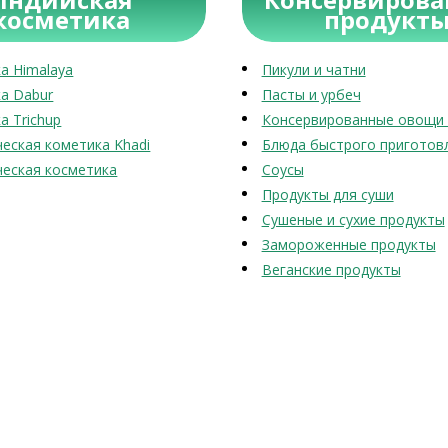
косметика
продукт
а Himalaya
Пикули и чатни
а Dabur
Пасты и урбеч
а Trichup
Консервированные овощи 
еская кометика Khadi
Блюда быстрого приготов
еская косметика
Соусы
Продукты для суши
Сушеные и сухие продукты
Замороженные продукты
Веганские продукты