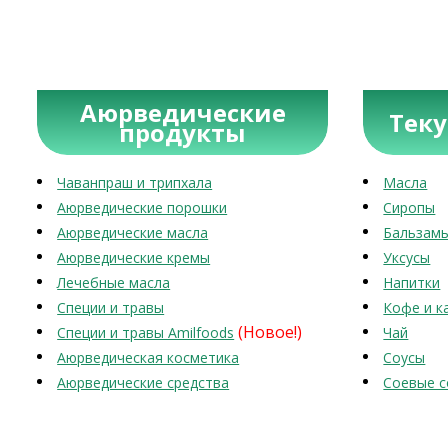
Аюрведические
Тек
продукты
Чаванпраш и трипхала
Масла
Аюрведические порошки
Сиропы
Аюрведические масла
Бальзам
Аюрведические кремы
Уксусы
Лечебные масла
Напитки
Специи и травы
Кофе и к
(Новое!)
Специи и травы Amilfoods
Чай
Аюрведическая косметика
Соусы
Аюрведические средства
Соевые с