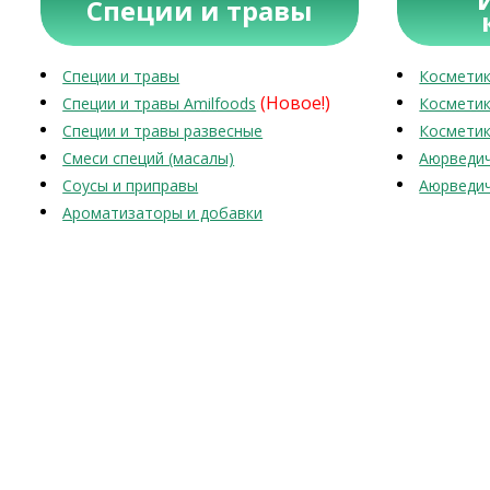
Специи и травы
Специи и травы
Косметик
(Новое!)
Специи и травы Amilfoods
Косметик
Специи и травы развесные
Косметик
Смеси специй (масалы)
Аюрведич
Соусы и приправы
Аюрведич
Ароматизаторы и добавки