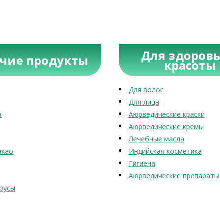
Для здоровь
учие продукты
красоты
Для волос
Для лица
ы
Аюрведические краски
Аюрведические кремы
Лечебные масла
акао
Индийская косметика
Гигиена
Аюрведические препараты
оусы