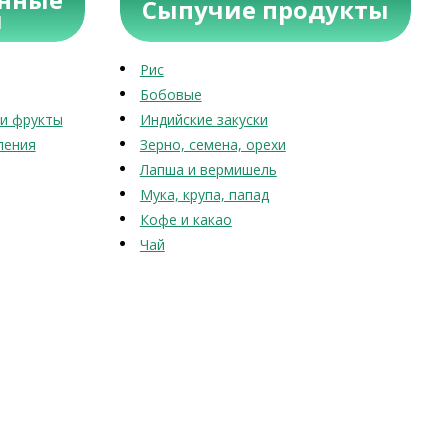
Сыпучие продукты
ы
Рис
Бобовые
и фрукты
Индийские закуски
ления
Зерно, семена, орехи
Лапша и вермишель
Мука, крупа, папад
Кофе и какао
Чай