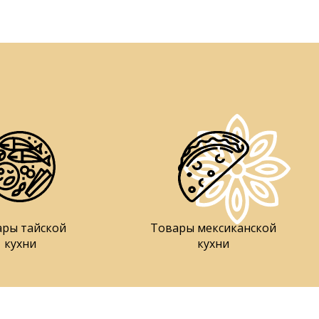
ары тайской
Товары мексиканской
кухни
кухни