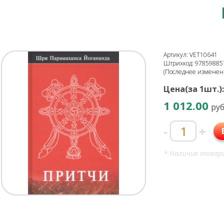
Артикул: VET10641
Штрихкод: 97859885
(Последнее изменени
Цена(за 1шт.):
1 012.00
руб
-
+
* Наличие товара