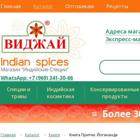
Главная
Каталог
Оптовикам
Рецепты
Адреса маг
Экспресс-м
WhatsApp: +7 (969) 341-30-66
Специи и
Индийская
Консервированные
травы
косметика
продукты
≡ Более 3
Главная
Каталог
Книги
Книга Притчи. Йогананда