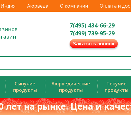
Индия
Аюрведа
О компании
Оплата и дос
7(495) 434-66-29
азинов
7(499) 739-95-29
агазин
Заказать звонок
Сыпучие
Аюрведические
Текучие
продукты
продукты
продукты
0 лет на рынке. Цена и каче