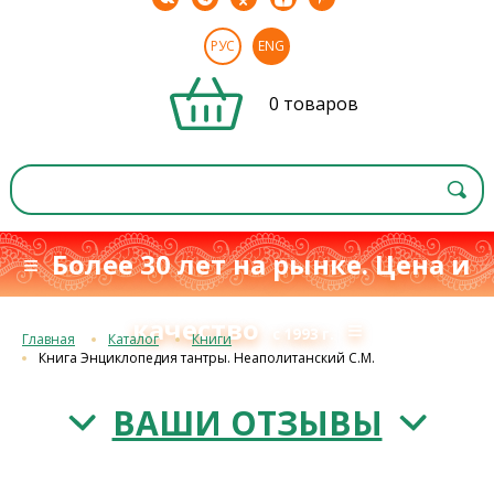
РУС
ENG
0 товаров
≡ Более 30 лет на рынке. Цена и
качество
≡
с 1993 г.
Главная
Каталог
Книги
Книга Энциклопедия тантры. Неаполитанский С.М.
ВАШИ ОТЗЫВЫ