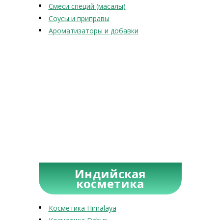
Смеси специй (масалы)
Соусы и приправы
Ароматизаторы и добавки
Индийская
косметика
Косметика Himalaya