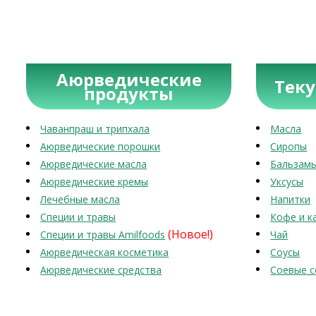
Аюрведические
Тек
продукты
Чаванпраш и трипхала
Масла
Аюрведические порошки
Сиропы
Аюрведические масла
Бальзам
Аюрведические кремы
Уксусы
Лечебные масла
Напитки
Специи и травы
Кофе и к
(Новое!)
Специи и травы Amilfoods
Чай
Аюрведическая косметика
Соусы
Аюрведические средства
Соевые с