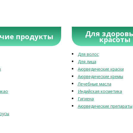
Для здоровь
учие продукты
красоты
Для волос
Для лица
ы
Аюрведические краски
Аюрведические кремы
Лечебные масла
акао
Индийская косметика
Гигиена
Аюрведические препараты
оусы