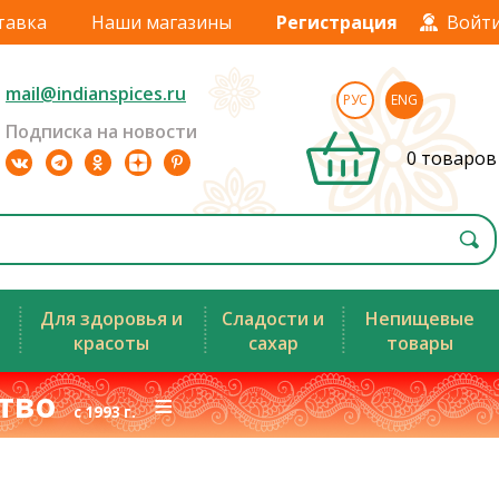
тавка
Наши магазины
Регистрация
Войт
mail@indianspices.ru
РУС
ENG
Подписка на новости
0 товаров
Для здоровья и
Сладости и
Непищевые
красоты
сахар
товары
ство
≡
с 1993 г.