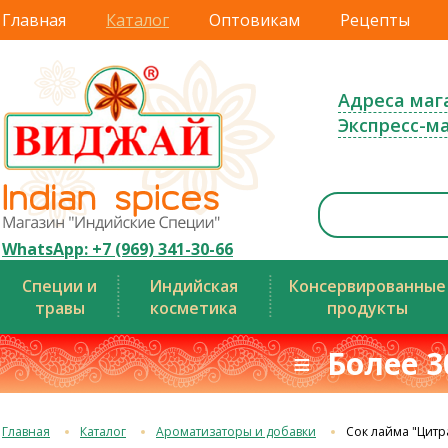
Главная
Каталог
Оптовикам
Рецепты
Адреса маг
Экспресс-м
WhatsApp: +7 (969) 341-30-66
Специи и
Индийская
Консервированные
травы
косметика
продукты
≡ Более 3
Главная
Каталог
Ароматизаторы и добавки
Сок лайма "Цитр