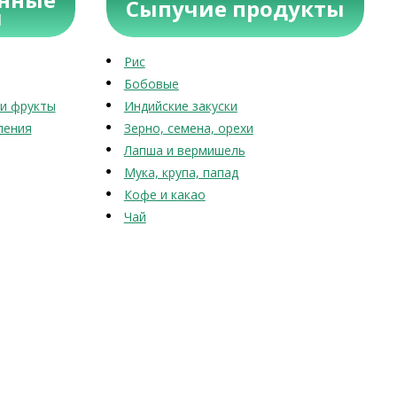
Сыпучие продукты
ы
Рис
Бобовые
и фрукты
Индийские закуски
ления
Зерно, семена, орехи
Лапша и вермишель
Мука, крупа, папад
Кофе и какао
Чай