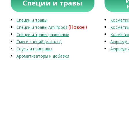
Специи и травы
Специи и травы
Косметик
(Новое!)
Специи и травы Amilfoods
Косметик
Специи и травы развесные
Косметик
Смеси специй (масалы)
Аюрведич
Соусы и приправы
Аюрведич
Ароматизаторы и добавки