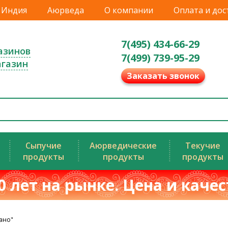
Индия
Аюрведа
О компании
Оплата и дос
7(495) 434-66-29
азинов
7(499) 739-95-29
агазин
Заказать звонок
Сыпучие
Аюрведические
Текучие
продукты
продукты
продукты
0 лет на рынке. Цена и каче
ано"