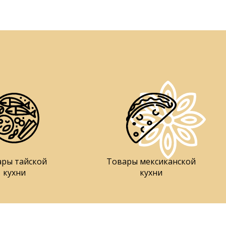
ары тайской
Товары мексиканской
кухни
кухни