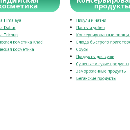
косметика
продукт
а Himalaya
Пикули и чатни
а Dabur
Пасты и урбеч
а Trichup
Консервированные овощи 
еская кометика Khadi
Блюда быстрого приготов
еская косметика
Соусы
Продукты для суши
Сушеные и сухие продукты
Замороженные продукты
Веганские продукты