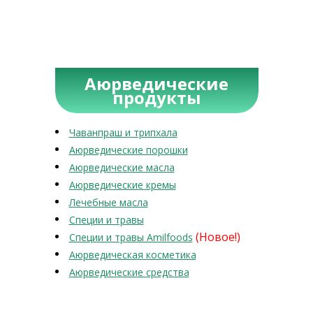
Аюрведические
продукты
Чаванпраш и трипхала
Аюрведические порошки
Аюрведические масла
Аюрведические кремы
Лечебные масла
Специи и травы
(Новое!)
Специи и травы Amilfoods
Аюрведическая косметика
Аюрведические средства