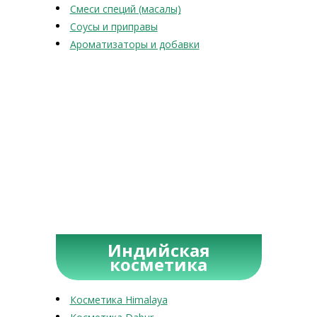
Смеси специй (масалы)
Соусы и приправы
Ароматизаторы и добавки
Индийская
косметика
Косметика Himalaya