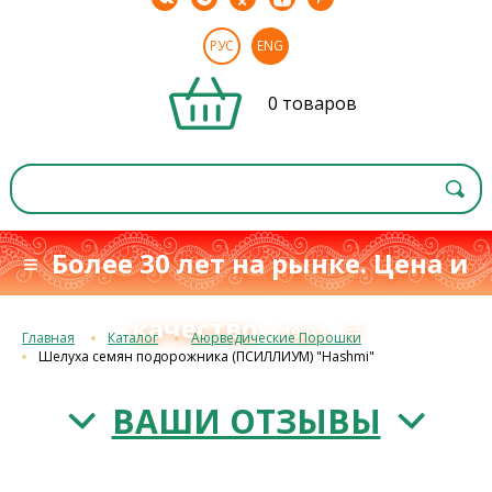
РУС
ENG
0 товаров
≡ Более 30 лет на рынке. Цена и
качество
≡
с 1993 г.
Главная
Каталог
Аюрведические Порошки
Шелуха семян подорожника (ПСИЛЛИУМ) "Hashmi"
ВАШИ ОТЗЫВЫ