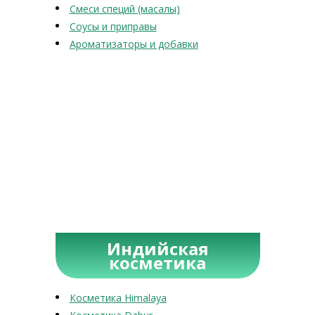
Смеси специй (масалы)
Соусы и приправы
Ароматизаторы и добавки
Индийская
косметика
Косметика Himalaya