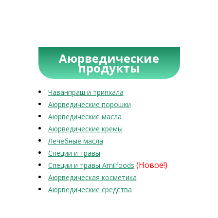
Аюрведические
продукты
Чаванпраш и трипхала
Аюрведические порошки
Аюрведические масла
Аюрведические кремы
Лечебные масла
Специи и травы
(Новое!)
Специи и травы Amilfoods
Аюрведическая косметика
Аюрведические средства