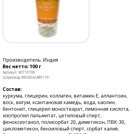
Производитель: Индия
Вес нетто: 100 г
Артикул: VET10769
Штрихкод: 8906042480119
Состав:
куркума, глицерин, коллаген, витамин Е, аллантоин,
воск, вигум, ксантановая камедь, вода, каолин,
бентонит, глицерил моностеарат, лимонная кислота,
изопропил пальмитат, цетиловый спирт,
феноксиэтанол, полисорбат 20, диметикон, ПВК-30,
циклометикон, бензиловый спирт, сорбат калия,