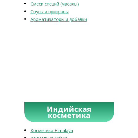
Смеси специй (масалы)
Соусы и приправы
Ароматизаторы и добавки
Индийская
косметика
Косметика Himalaya