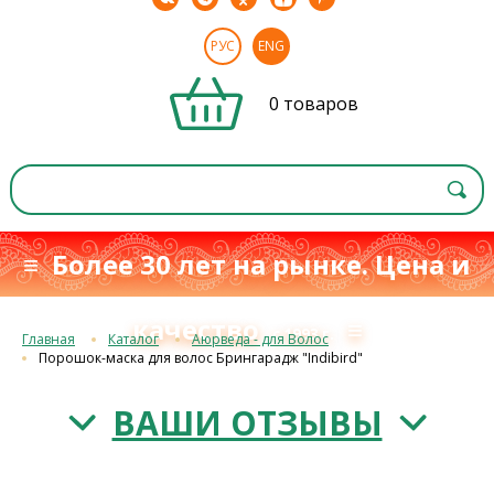
РУС
ENG
0 товаров
≡ Более 30 лет на рынке. Цена и
качество
≡
с 1993 г.
Главная
Каталог
Аюрведа - для Волос
Порошок-маска для волос Брингарадж "Indibird"
ВАШИ ОТЗЫВЫ