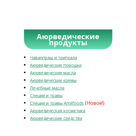
Аюрведические
продукты
Чаванпраш и трипхала
Аюрведические порошки
Аюрведические масла
Аюрведические кремы
Лечебные масла
Специи и травы
(Новое!)
Специи и травы Amilfoods
Аюрведическая косметика
Аюрведические средства