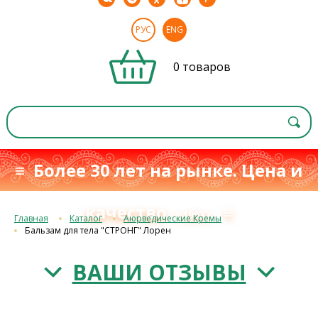
РУС
ENG
0 товаров
≡ Более 30 лет на рынке. Цена и
качество
≡
с 1993 г.
Главная
Каталог
Аюрведические Кремы
Бальзам для тела "СТРОНГ" Лорен
ВАШИ ОТЗЫВЫ