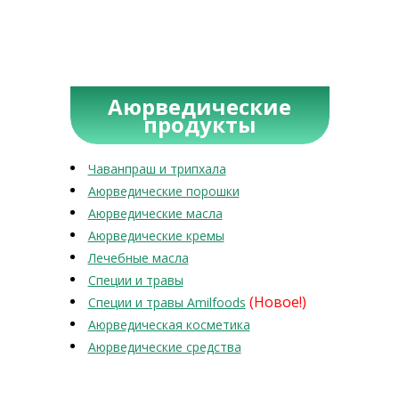
Аюрведические
продукты
Чаванпраш и трипхала
Аюрведические порошки
Аюрведические масла
Аюрведические кремы
Лечебные масла
Специи и травы
(Новое!)
Специи и травы Amilfoods
Аюрведическая косметика
Аюрведические средства