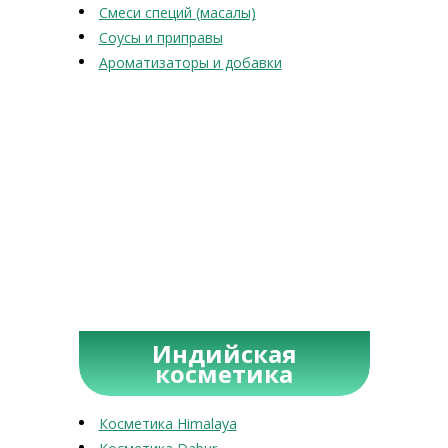
Смеси специй (масалы)
Соусы и приправы
Ароматизаторы и добавки
Индийская
косметика
Косметика Himalaya