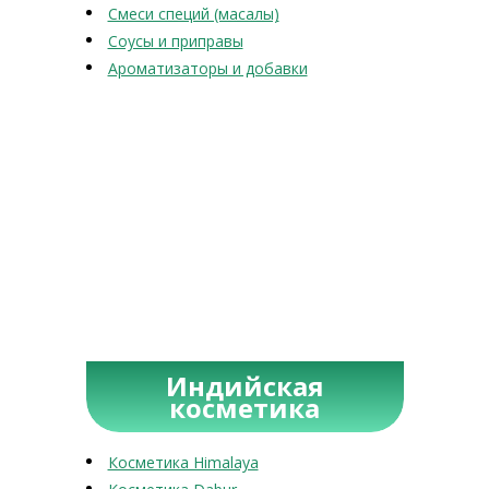
Смеси специй (масалы)
Соусы и приправы
Ароматизаторы и добавки
Индийская
косметика
Косметика Himalaya