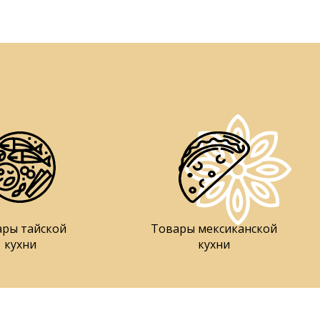
ары тайской
Товары мексиканской
кухни
кухни