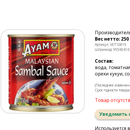
Производитель
Вес нетто: 250 
Артикул: VET10819
Штрихкод: 95560416
Состав:
вода, томатная
орехи кукуи, с
(Последнее изменени
Срок годности товара
Товар отсутст
Уведомить 
Используется 