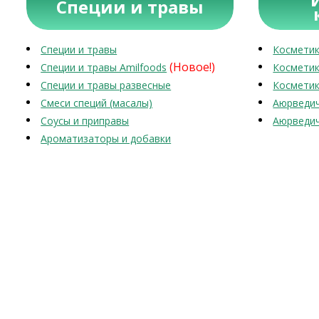
Специи и травы
Специи и травы
Косметик
(Новое!)
Специи и травы Amilfoods
Косметик
Специи и травы развесные
Косметик
Смеси специй (масалы)
Аюрведич
Соусы и приправы
Аюрведич
Ароматизаторы и добавки