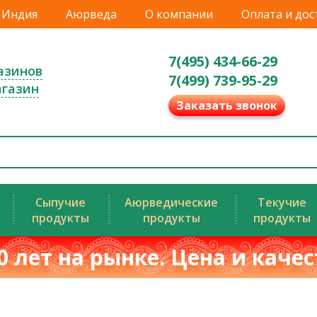
Индия
Аюрведа
О компании
Оплата и дос
7(495) 434-66-29
азинов
7(499) 739-95-29
агазин
Заказать звонок
Сыпучие
Аюрведические
Текучие
продукты
продукты
продукты
0 лет на рынке. Цена и каче