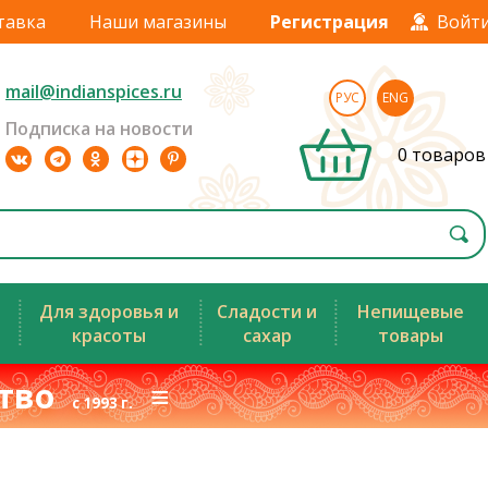
тавка
Наши магазины
Регистрация
Войт
mail@indianspices.ru
РУС
ENG
Подписка на новости
0 товаров
Для здоровья и
Сладости и
Непищевые
красоты
сахар
товары
ство
≡
с 1993 г.