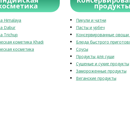
косметика
продукт
а Himalaya
Пикули и чатни
а Dabur
Пасты и урбеч
а Trichup
Консервированные овощи 
еская кометика Khadi
Блюда быстрого приготов
еская косметика
Соусы
Продукты для суши
Сушеные и сухие продукты
Замороженные продукты
Веганские продукты