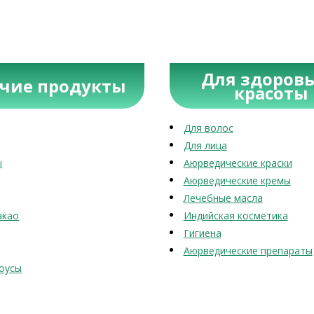
Для здоровь
учие продукты
красоты
Для волос
Для лица
ы
Аюрведические краски
Аюрведические кремы
Лечебные масла
акао
Индийская косметика
Гигиена
Аюрведические препараты
оусы