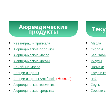
Аюрведические
Тек
продукты
Чаванпраш и трипхала
Масла
Аюрведические порошки
Сиропы
Аюрведические масла
Бальзам
Аюрведические кремы
Уксусы
Лечебные масла
Напитки
Специи и травы
Кофе и к
(Новое!)
Специи и травы Amilfoods
Чай
Аюрведическая косметика
Соусы
Аюрведические средства
Соевые с