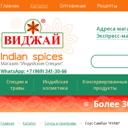
Главная
Каталог
Оптовикам
Рецепты
Адреса маг
Экспресс-м
WhatsApp: +7 (969) 341-30-66
Специи и
Индийская
Консервированные
травы
косметика
продукты
≡ Более 3
Главная
Каталог
Соусы и приправы
Соус Самбал "AYAM"