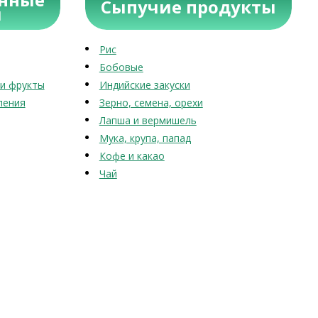
Сыпучие продукты
ы
Рис
Бобовые
и фрукты
Индийские закуски
ления
Зерно, семена, орехи
Лапша и вермишель
Мука, крупа, папад
Кофе и какао
Чай