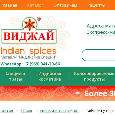
Главная
Каталог
Оптовикам
Рецепты
Адреса маг
Экспресс-м
WhatsApp: +7 (969) 341-30-66
Специи и
Индийская
Консервированные
травы
косметика
продукты
≡ Более 3
Главная
Каталог
Аюрведические средства
Таблетки Пунарнава