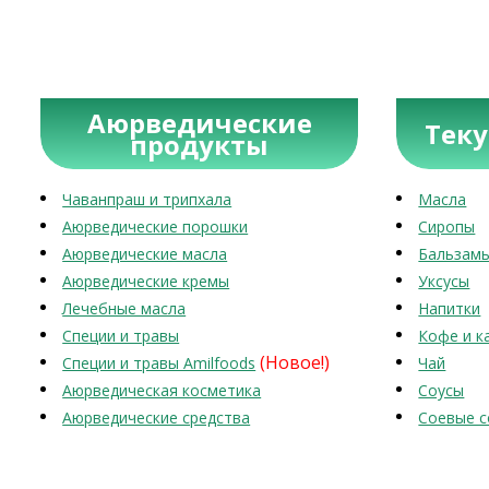
Аюрведические
Тек
продукты
Чаванпраш и трипхала
Масла
Аюрведические порошки
Сиропы
Аюрведические масла
Бальзам
Аюрведические кремы
Уксусы
Лечебные масла
Напитки
Специи и травы
Кофе и к
(Новое!)
Специи и травы Amilfoods
Чай
Аюрведическая косметика
Соусы
Аюрведические средства
Соевые с