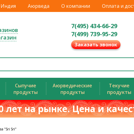
Индия
Аюрведа
О компании
Оплата и дос
7(495) 434-66-29
азинов
7(499) 739-95-29
агазин
Заказать звонок
Сыпучие
Аюрведические
Текучие
продукты
продукты
продукты
0 лет на рынке. Цена и каче
 "Sri Sri"