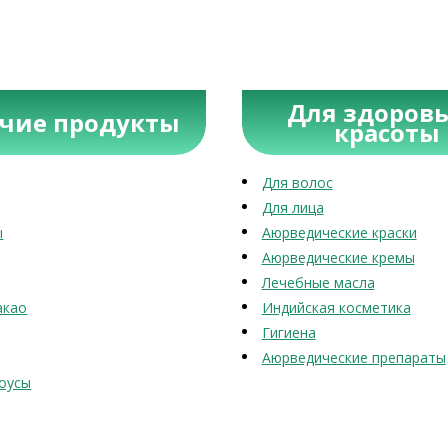
Для здоровь
учие продукты
красоты
Для волос
Для лица
ы
Аюрведические краски
Аюрведические кремы
Лечебные масла
акао
Индийская косметика
Гигиена
Аюрведические препараты
оусы