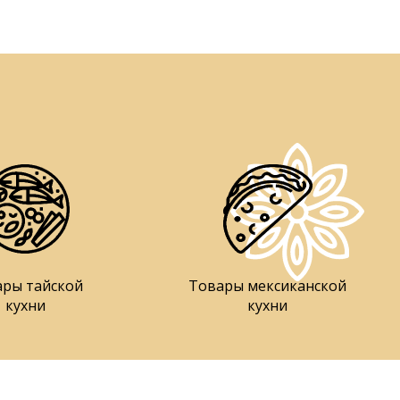
ары тайской
Товары мексиканской
кухни
кухни