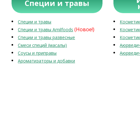
Специи и травы
Специи и травы
Косметик
(Новое!)
Специи и травы Amilfoods
Косметик
Специи и травы развесные
Косметик
Смеси специй (масалы)
Аюрведич
Соусы и приправы
Аюрведич
Ароматизаторы и добавки