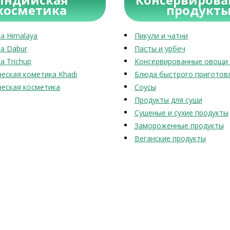
косметика
продукт
а Himalaya
Пикули и чатни
а Dabur
Пасты и урбеч
а Trichup
Консервированные овощи 
еская кометика Khadi
Блюда быстрого приготов
еская косметика
Соусы
Продукты для суши
Сушеные и сухие продукты
Замороженные продукты
Веганские продукты