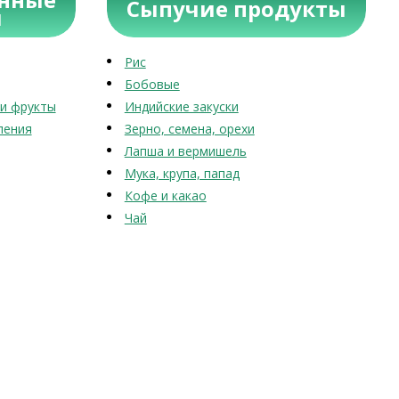
Сыпучие продукты
ы
Рис
Бобовые
и фрукты
Индийские закуски
ления
Зерно, семена, орехи
Лапша и вермишель
Мука, крупа, папад
Кофе и какао
Чай