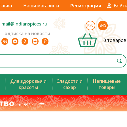
тавка
Наши магазины
Регистрация
Войт
mail@indianspices.ru
РУС
ENG
Подписка на новости
0 товаров
Для здоровья и
Сладости и
Непищевые
красоты
сахар
товары
ство
≡
с 1993 г.