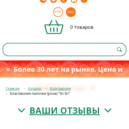
РУС
ENG
0 товаров
≡ Более 30 лет на рынке. Цена и
качество
≡
с 1993 г.
Главная
Каталог
Благовония
Благовония палочки (роза) "Sri Sri"
ВАШИ ОТЗЫВЫ