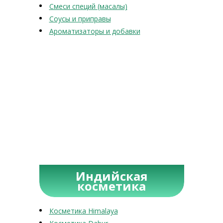
Смеси специй (масалы)
Соусы и приправы
Ароматизаторы и добавки
Индийская
косметика
Косметика Himalaya