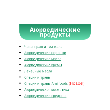
Аюрведические
продукты
Чаванпраш и трипхала
Аюрведические порошки
Аюрведические масла
Аюрведические кремы
Лечебные масла
Специи и травы
(Новое!)
Специи и травы Amilfoods
Аюрведическая косметика
Аюрведические средства