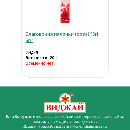
Благовония палочки (роза) "Sri
Sri"
Индия
Вес нетто: 20 г
Временно нет
Если Вы будете использовать какой-либо материал с нашего сайта,
поставьте, пожалуйста,
ссылку на нас
Дизайн и разработка сайта www.indianspices.ru