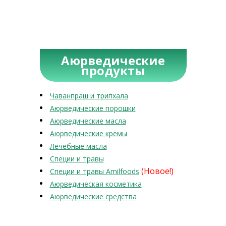
Аюрведические
продукты
Чаванпраш и трипхала
Аюрведические порошки
Аюрведические масла
Аюрведические кремы
Лечебные масла
Специи и травы
(Новое!)
Специи и травы Amilfoods
Аюрведическая косметика
Аюрведические средства