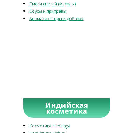
Смеси специй (масалы)
Соусы и приправы
Ароматизаторы и добавки
Индийская
косметика
Косметика Himalaya