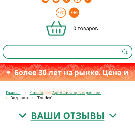
РУС
ENG
0 товаров
≡ Более 30 лет на рынке. Цена и
качество
≡
с 1993 г.
Главная
Каталог
Ароматизаторы и добавки
Вода розовая "Foodex"
ВАШИ ОТЗЫВЫ