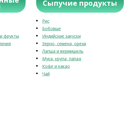
Сыпучие продукты
ы
Рис
Бобовые
и фрукты
Индийские закуски
ления
Зерно, семена, орехи
Лапша и вермишель
Мука, крупа, папад
Кофе и какао
Чай