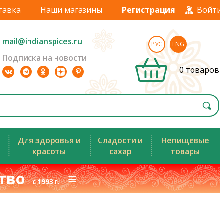
тавка
Наши магазины
Регистрация
Войт
mail@indianspices.ru
РУС
ENG
Подписка на новости
0 товаров
Для здоровья и
Сладости и
Непищевые
красоты
сахар
товары
ство
≡
с 1993 г.