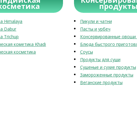
косметика
продукт
а Himalaya
Пикули и чатни
а Dabur
Пасты и урбеч
а Trichup
Консервированные овощи 
еская кометика Khadi
Блюда быстрого приготов
еская косметика
Соусы
Продукты для суши
Сушеные и сухие продукты
Замороженные продукты
Веганские продукты