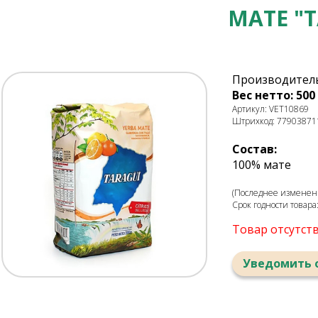
МАТЕ "
Производитель
Вес нетто: 500 
Артикул: VET10869
Штрихкод: 77903871
Состав:
100% мате
(Последнее изменени
Срок годности товара
Товар отсутст
Уведомить 