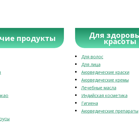
Для здоровь
учие продукты
красоты
Для волос
Для лица
ы
Аюрведические краски
Аюрведические кремы
Лечебные масла
акао
Индийская косметика
Гигиена
Аюрведические препараты
оусы