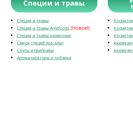
Специи и травы
Специи и травы
Косметик
(Новое!)
Специи и травы Amilfoods
Косметик
Специи и травы развесные
Косметик
Смеси специй (масалы)
Аюрведич
Соусы и приправы
Аюрведич
Ароматизаторы и добавки