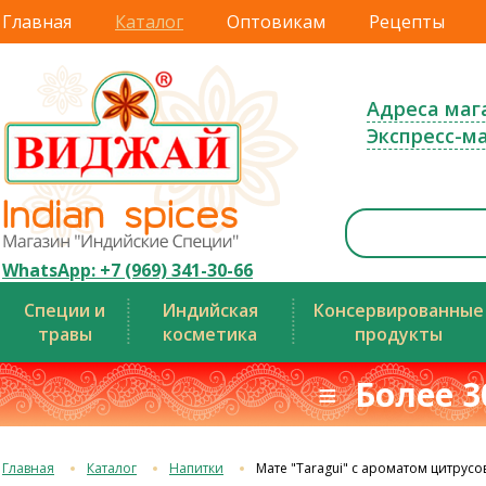
Главная
Каталог
Оптовикам
Рецепты
Адреса маг
Экспресс-м
WhatsApp: +7 (969) 341-30-66
Специи и
Индийская
Консервированные
травы
косметика
продукты
≡ Более 3
Главная
Каталог
Напитки
Мате "Taragui" с ароматом цитрусо