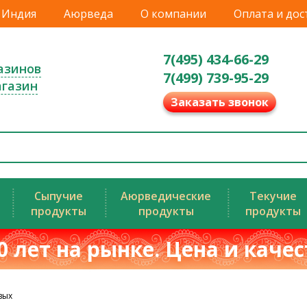
Индия
Аюрведа
О компании
Оплата и дос
7(495) 434-66-29
азинов
7(499) 739-95-29
агазин
Заказать звонок
Сыпучие
Аюрведические
Текучие
продукты
продукты
продукты
0 лет на рынке. Цена и каче
вых