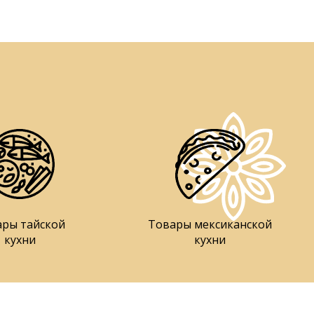
ары тайской
Товары мексиканской
кухни
кухни