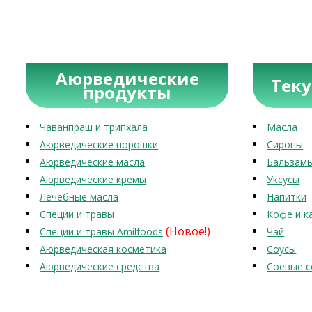
Аюрведические
Тек
продукты
Чаванпраш и трипхала
Масла
Аюрведические порошки
Сиропы
Аюрведические масла
Бальзам
Аюрведические кремы
Уксусы
Лечебные масла
Напитки
Специи и травы
Кофе и к
(Новое!)
Специи и травы Amilfoods
Чай
Аюрведическая косметика
Соусы
Аюрведические средства
Соевые с