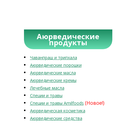
Аюрведические
продукты
Чаванпраш и трипхала
Аюрведические порошки
Аюрведические масла
Аюрведические кремы
Лечебные масла
Специи и травы
(Новое!)
Специи и травы Amilfoods
Аюрведическая косметика
Аюрведические средства