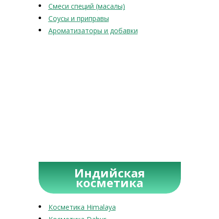
Смеси специй (масалы)
Соусы и приправы
Ароматизаторы и добавки
Индийская
косметика
Косметика Himalaya