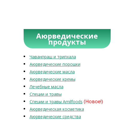
Аюрведические
продукты
Чаванпраш и трипхала
Аюрведические порошки
Аюрведические масла
Аюрведические кремы
Лечебные масла
Специи и травы
(Новое!)
Специи и травы Amilfoods
Аюрведическая косметика
Аюрведические средства