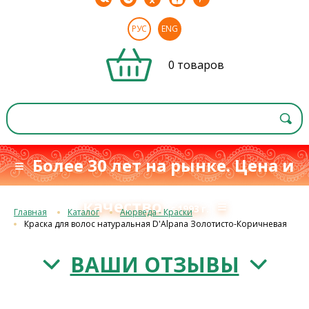
РУС
ENG
0 товаров
≡ Более 30 лет на рынке. Цена и
качество
≡
с 1993 г.
Главная
Каталог
Аюрведа - Краски
Краска для волос натуральная D'Alpana Золотисто-Коричневая
ВАШИ ОТЗЫВЫ