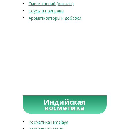
Смеси специй (масалы)
Соусы и приправы
Ароматизаторы и добавки
Индийская
косметика
Косметика Himalaya