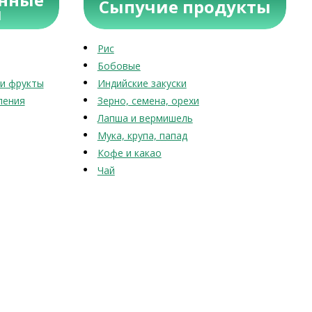
Сыпучие продукты
ы
Рис
Бобовые
и фрукты
Индийские закуски
ления
Зерно, семена, орехи
Лапша и вермишель
Мука, крупа, папад
Кофе и какао
Чай