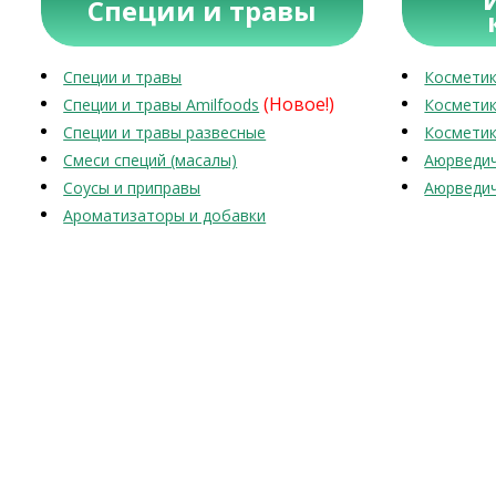
Специи и травы
Специи и травы
Косметик
(Новое!)
Специи и травы Amilfoods
Косметик
Специи и травы развесные
Косметик
Смеси специй (масалы)
Аюрведич
Соусы и приправы
Аюрведич
Ароматизаторы и добавки