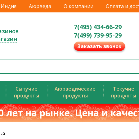
Индия
Аюрведа
О компании
Оплата и дос
7(495) 434-66-29
азинов
7(499) 739-95-29
агазин
Заказать звонок
Сыпучие
Аюрведические
Текучие
продукты
продукты
продукты
0 лет на рынке. Цена и каче
ный