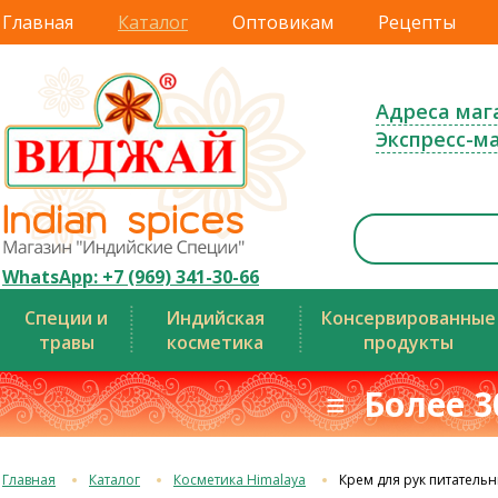
Главная
Каталог
Оптовикам
Рецепты
Адреса маг
Экспресс-м
WhatsApp: +7 (969) 341-30-66
Специи и
Индийская
Консервированные
травы
косметика
продукты
≡ Более 3
Главная
Каталог
Косметика Himalaya
Крем для рук питатель