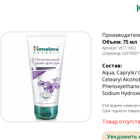
Производитель
Объем: 75 мл
Артикул: VET11002
Штрихкод: 62970007
Состав:
Aqua, Caprylic/ 
Cetearyl Alcohol
Phenoxyethanol,
Sodium Hydroxid
(Последнее изменени
Срок годности товара
Товар отсутст
Уведомить 