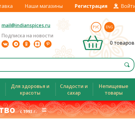
тавка
Наши магазины
Регистрация
Войт
mail@indianspices.ru
РУС
ENG
Подписка на новости
0 товаров
Для здоровья и
Сладости и
Непищевые
красоты
сахар
товары
ство
≡
с 1993 г.