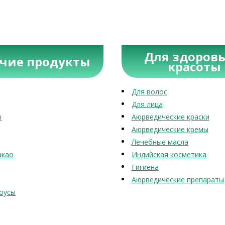
Для здоровь
учие продукты
красоты
Для волос
Для лица
ы
Аюрведические краски
Аюрведические кремы
Лечебные масла
акао
Индийская косметика
Гигиена
Аюрведические препараты
оусы