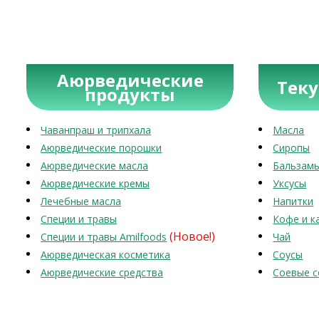
Аюрведические
Тек
продукты
Чаванпраш и трипхала
Масла
Аюрведические порошки
Сиропы
Аюрведические масла
Бальзам
Аюрведические кремы
Уксусы
Лечебные масла
Напитки
Специи и травы
Кофе и к
(Новое!)
Специи и травы Amilfoods
Чай
Аюрведическая косметика
Соусы
Аюрведические средства
Соевые с