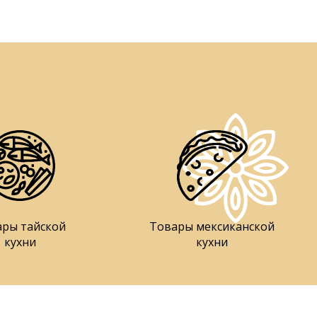
ары тайской
Товары мексиканской
кухни
кухни