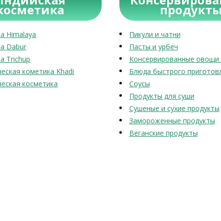
косметика
продукт
а Himalaya
Пикули и чатни
а Dabur
Пасты и урбеч
а Trichup
Консервированные овощи 
еская кометика Khadi
Блюда быстрого приготов
еская косметика
Соусы
Продукты для суши
Сушеные и сухие продукты
Замороженные продукты
Веганские продукты