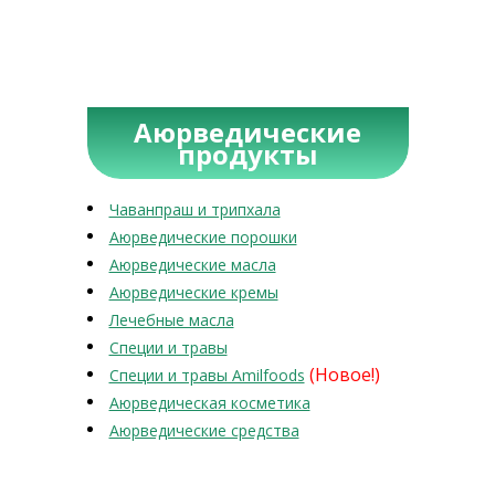
Аюрведические
продукты
Чаванпраш и трипхала
Аюрведические порошки
Аюрведические масла
Аюрведические кремы
Лечебные масла
Специи и травы
(Новое!)
Специи и травы Amilfoods
Аюрведическая косметика
Аюрведические средства