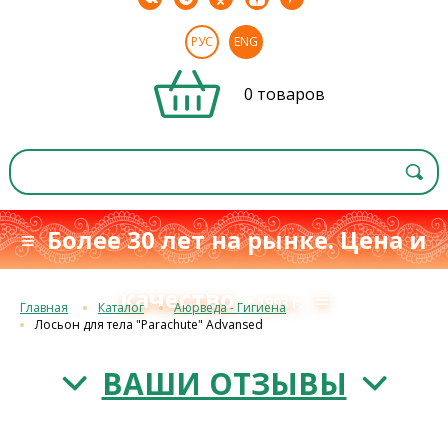
РУС
ENG
0 товаров
≡ Более 30 лет на рынке. Цена и
качество
≡
с 1993 г.
Главная
Каталог
Аюрведа - Гигиена
Лосьон для тела "Parachute" Advansed
ВАШИ ОТЗЫВЫ