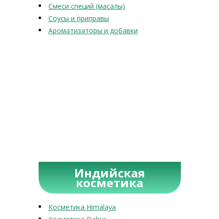
Смеси специй (масалы)
Соусы и приправы
Ароматизаторы и добавки
Индийская
косметика
Косметика Himalaya