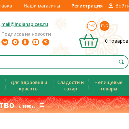
тавка
Наши магазины
Регистрация
Войт
mail@indianspices.ru
РУС
ENG
Подписка на новости
0 товаров
Для здоровья и
Сладости и
Непищевые
красоты
сахар
товары
ство
≡
с 1993 г.