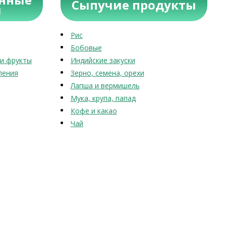
Сыпучие продукты
ы
Рис
Бобовые
и фрукты
Индийские закуски
ления
Зерно, семена, орехи
Лапша и вермишель
Мука, крупа, папад
Кофе и какао
Чай