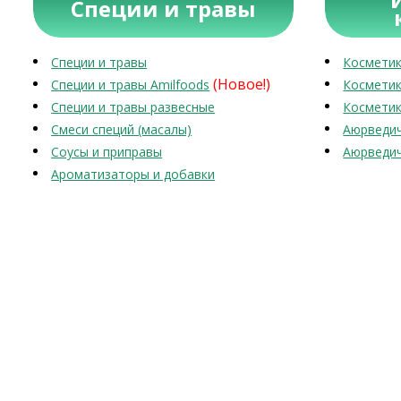
Специи и травы
Специи и травы
Косметик
(Новое!)
Специи и травы Amilfoods
Косметик
Специи и травы развесные
Косметик
Смеси специй (масалы)
Аюрведич
Соусы и приправы
Аюрведич
Ароматизаторы и добавки