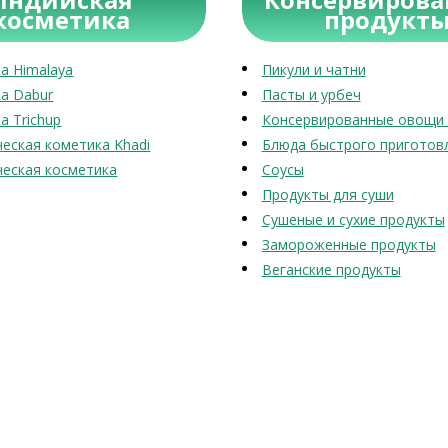
косметика
продукт
а Himalaya
Пикули и чатни
а Dabur
Пасты и урбеч
а Trichup
Консервированные овощи 
еская кометика Khadi
Блюда быстрого приготов
еская косметика
Соусы
Продукты для суши
Сушеные и сухие продукты
Замороженные продукты
Веганские продукты