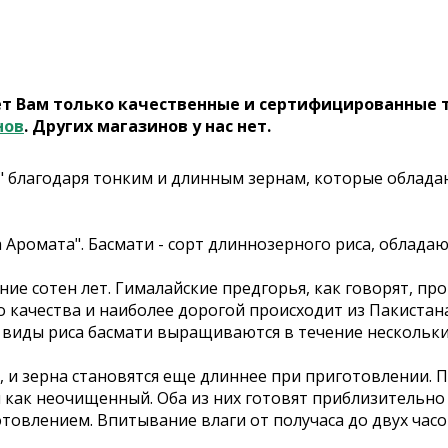
ет Вам только качественные и сертифицированные 
нов
. Других магазинов у нас нет.
" благодаря тонким и длинным зернам, которые облада
а Аромата". Басмати - сорт длиннозерного риса, обла
ие сотен лет. Гималайские предгорья, как говорят, пр
качества и наиболее дорогой происходит из Пакистана и
 виды риса басмати выращиваются в течение нескольки
 и зерна становятся еще длиннее при приготовлении. П
 и как неочищенный. Оба из них готовят приблизительно
товлением. Впитывание влаги от получаса до двух часо