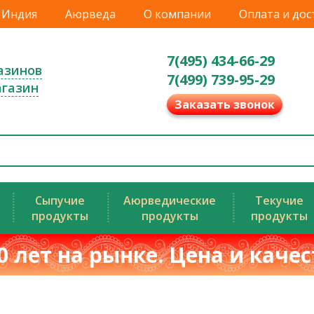
Индия
Аюрведа
О компании
Оплата и дос
7(495) 434-66-29
азинов
7(499) 739-95-29
агазин
Заказать звонок
Сыпучие
Аюрведические
Текучие
продукты
продукты
продукты
0 лет на рынке. Цена и каче