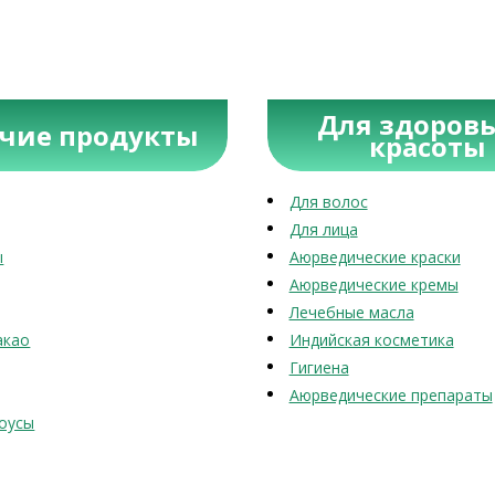
Для здоровь
учие продукты
красоты
Для волос
Для лица
ы
Аюрведические краски
Аюрведические кремы
Лечебные масла
акао
Индийская косметика
Гигиена
Аюрведические препараты
оусы