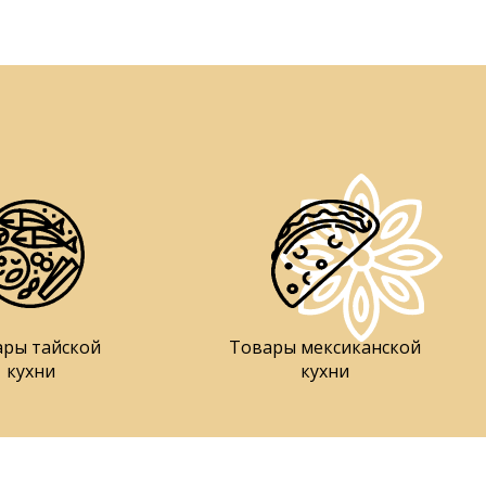
ары тайской
Товары мексиканской
кухни
кухни