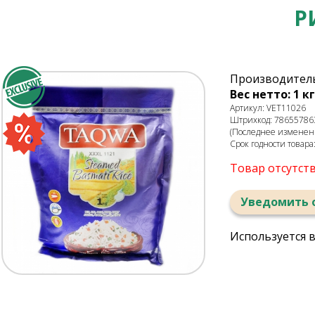
Р
Производитель
Вес нетто: 1 кг
Артикул: VET11026
Штрихкод: 78655786
(Последнее изменени
Срок годности товара
Товар отсутст
Уведомить 
Используется 