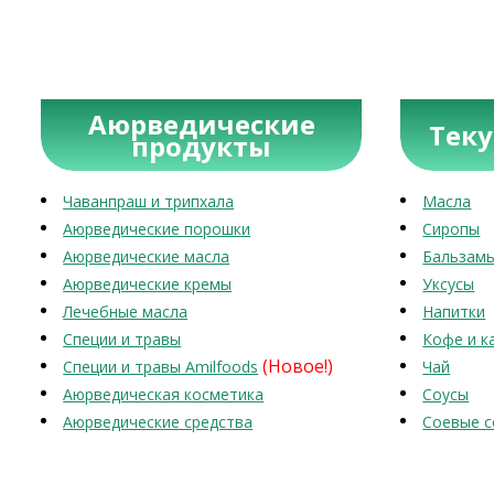
Аюрведические
Тек
продукты
Чаванпраш и трипхала
Масла
Аюрведические порошки
Сиропы
Аюрведические масла
Бальзам
Аюрведические кремы
Уксусы
Лечебные масла
Напитки
Специи и травы
Кофе и к
(Новое!)
Специи и травы Amilfoods
Чай
Аюрведическая косметика
Соусы
Аюрведические средства
Соевые с