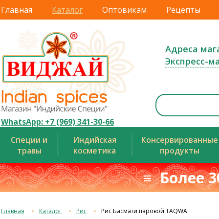
Главная
Каталог
Оптовикам
Рецепты
Адреса маг
Экспресс-м
WhatsApp: +7 (969) 341-30-66
Специи и
Индийская
Консервированные
травы
косметика
продукты
≡ Более 3
Главная
Каталог
Рис
Рис Басмати паровой TAQWA