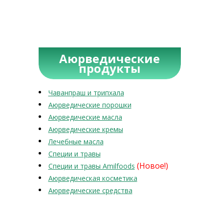
Аюрведические
продукты
Чаванпраш и трипхала
Аюрведические порошки
Аюрведические масла
Аюрведические кремы
Лечебные масла
Специи и травы
(Новое!)
Специи и травы Amilfoods
Аюрведическая косметика
Аюрведические средства