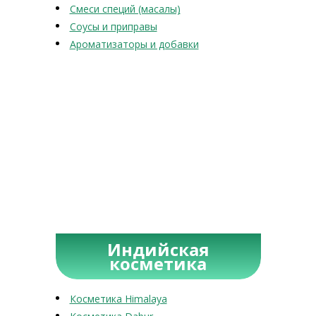
Смеси специй (масалы)
Соусы и приправы
Ароматизаторы и добавки
Индийская
косметика
Косметика Himalaya