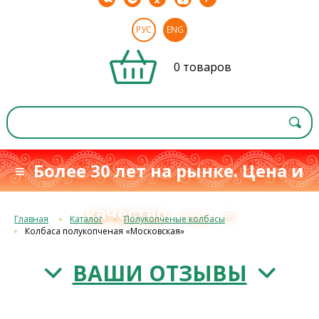
РУС
ENG
0 товаров
≡ Более 30 лет на рынке. Цена и
качество
≡
с 1993 г.
Главная
Каталог
Полукопченые колбасы
Колбаса полукопченая «Московская»
ВАШИ ОТЗЫВЫ