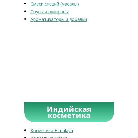
Смеси специй (масалы)
Соусы и приправы
Ароматизаторы и добавки
Индийская
косметика
Косметика Himalaya