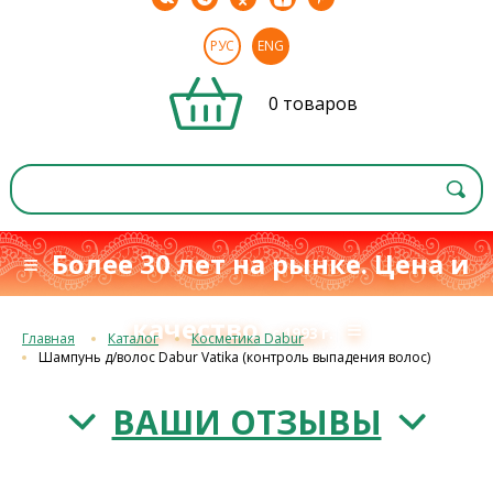
РУС
ENG
0 товаров
≡ Более 30 лет на рынке. Цена и
качество
≡
с 1993 г.
Главная
Каталог
Косметика Dabur
Шампунь д/волос Dabur Vatika (контроль выпадения волос)
ВАШИ ОТЗЫВЫ