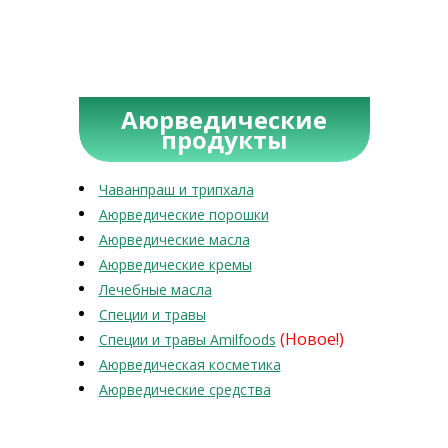
Аюрведические
продукты
Чаванпраш и трипхала
Аюрведические порошки
Аюрведические масла
Аюрведические кремы
Лечебные масла
Специи и травы
(Новое!)
Специи и травы Amilfoods
Аюрведическая косметика
Аюрведические средства