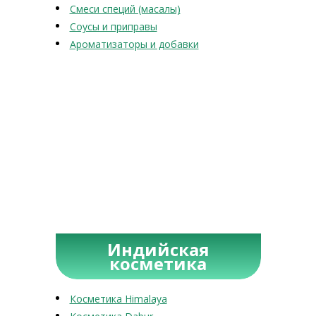
Смеси специй (масалы)
Соусы и приправы
Ароматизаторы и добавки
Индийская
косметика
Косметика Himalaya