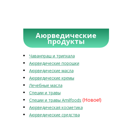
Аюрведические
продукты
Чаванпраш и трипхала
Аюрведические порошки
Аюрведические масла
Аюрведические кремы
Лечебные масла
Специи и травы
(Новое!)
Специи и травы Amilfoods
Аюрведическая косметика
Аюрведические средства