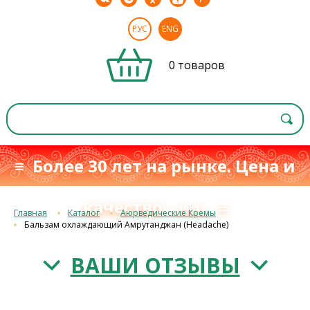
РУС
ENG
0 товаров
≡ Более 30 лет на рынке. Цена и
качество
≡
с 1993 г.
Главная
Каталог
Аюрведические Кремы
Бальзам охлаждающий Амрутанджан (Headache)
ВАШИ ОТЗЫВЫ