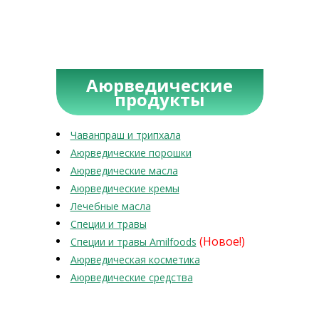
Аюрведические
продукты
Чаванпраш и трипхала
Аюрведические порошки
Аюрведические масла
Аюрведические кремы
Лечебные масла
Специи и травы
(Новое!)
Специи и травы Amilfoods
Аюрведическая косметика
Аюрведические средства