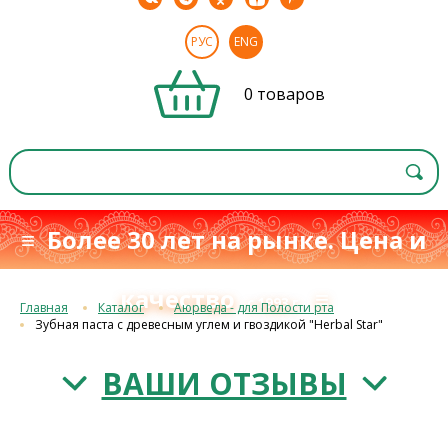
РУС
ENG
0 товаров
≡ Более 30 лет на рынке. Цена и
качество
≡
с 1993 г.
Главная
Каталог
Аюрведа - для Полости рта
Зубная паста с древесным углем и гвоздикой "Herbal Star"
ВАШИ ОТЗЫВЫ