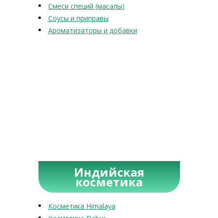
Смеси специй (масалы)
Соусы и приправы
Ароматизаторы и добавки
Индийская
косметика
Косметика Himalaya