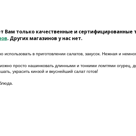
ет Вам только качественные и сертифицированные 
нов
. Других магазинов у нас нет.
о использовать в приготовлении салатов, закусок. Нежная и немног
 можно просто нашинковать длинными и тонкими ломтями огурец, до
шать, украсить кинзой и вкуснейший салат готов!
 блюда.