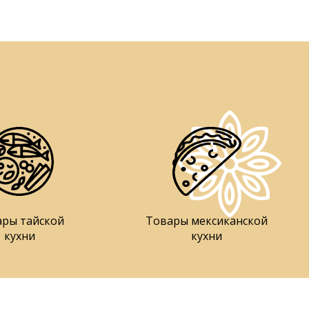
ары тайской
Товары мексиканской
кухни
кухни