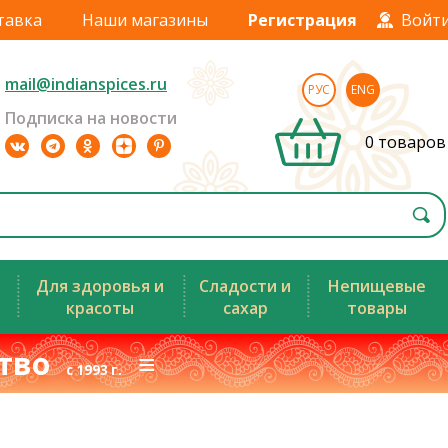
тавка
Наши магазины
Регистрация
Войт
mail@indianspices.ru
РУС
ENG
Подписка на новости
0 товаров
Для здоровья и
Сладости и
Непищевые
красоты
сахар
товары
ство
≡
с 1993 г.