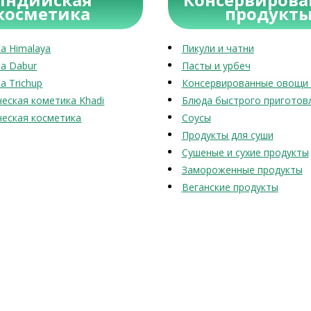
косметика
продукт
а Himalaya
Пикули и чатни
а Dabur
Пасты и урбеч
а Trichup
Консервированные овощи 
еская кометика Khadi
Блюда быстрого приготов
еская косметика
Соусы
Продукты для суши
Сушеные и сухие продукты
Замороженные продукты
Веганские продукты