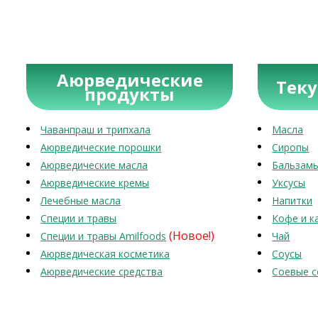
Аюрведические
Тек
продукты
Чаванпраш и трипхала
Масла
Аюрведические порошки
Сиропы
Аюрведические масла
Бальзам
Аюрведические кремы
Уксусы
Лечебные масла
Напитки
Специи и травы
Кофе и к
(Новое!)
Специи и травы Amilfoods
Чай
Аюрведическая косметика
Соусы
Аюрведические средства
Соевые с