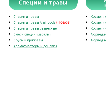
Специи и травы
Специи и травы
Косметик
(Новое!)
Специи и травы Amilfoods
Косметик
Специи и травы развесные
Косметик
Смеси специй (масалы)
Аюрведич
Соусы и приправы
Аюрведич
Ароматизаторы и добавки