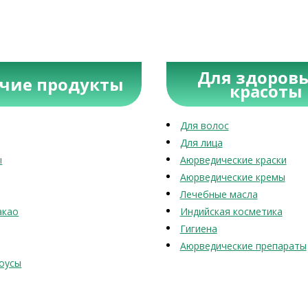
Для здоровь
учие продукты
красоты
Для волос
Для лица
ы
Аюрведические краски
Аюрведические кремы
Лечебные масла
акао
Индийская косметика
Гигиена
Аюрведические препараты
оусы