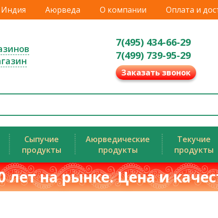
Индия
Аюрведа
О компании
Оплата и дос
7(495) 434-66-29
азинов
7(499) 739-95-29
агазин
Заказать звонок
Сыпучие
Аюрведические
Текучие
продукты
продукты
продукты
0 лет на рынке. Цена и каче