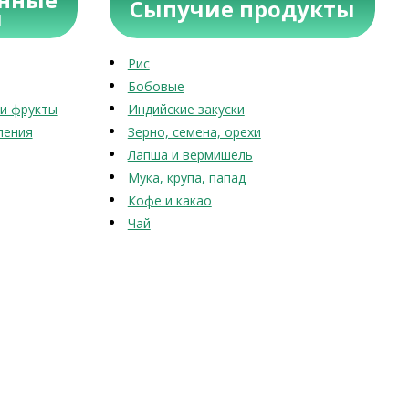
Сыпучие продукты
ы
Рис
Бобовые
и фрукты
Индийские закуски
ления
Зерно, семена, орехи
Лапша и вермишель
Мука, крупа, папад
Кофе и какао
Чай