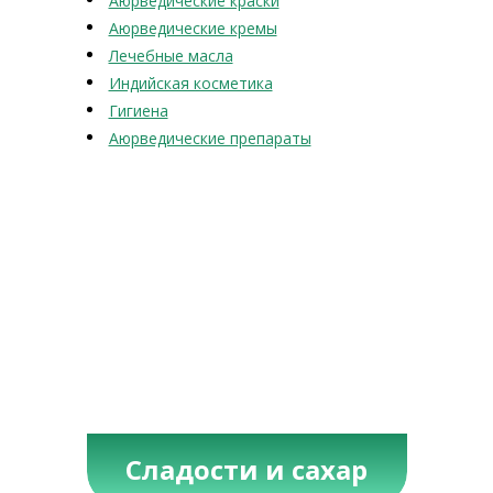
Аюрведические краски
Аюрведические кремы
Лечебные масла
Индийская косметика
Гигиена
Аюрведические препараты
Сладости и сахар