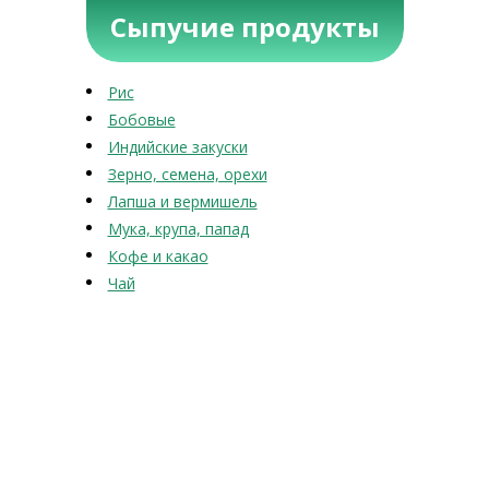
Сыпучие продукты
Рис
Бобовые
Индийские закуски
Зерно, семена, орехи
Лапша и вермишель
Мука, крупа, папад
Кофе и какао
Чай