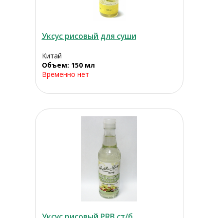
Уксус рисовый для суши
Китай
Объем: 150 мл
Временно нет
Уксус рисовый PRB ст/б