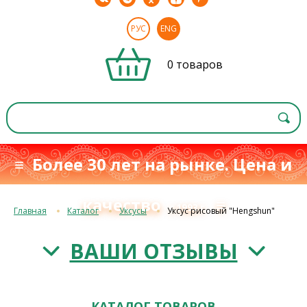
РУС
ENG
0 товаров
≡ Более 30 лет на рынке. Цена и
качество
≡
с 1993 г.
Главная
Каталог
Уксусы
Уксус рисовый "Hengshun"
ВАШИ ОТЗЫВЫ
КАТАЛОГ ТОВАРОВ