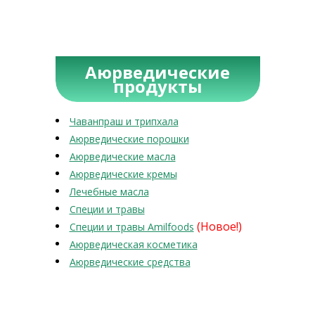
Аюрведические
продукты
Чаванпраш и трипхала
Аюрведические порошки
Аюрведические масла
Аюрведические кремы
Лечебные масла
Специи и травы
(Новое!)
Специи и травы Amilfoods
Аюрведическая косметика
Аюрведические средства