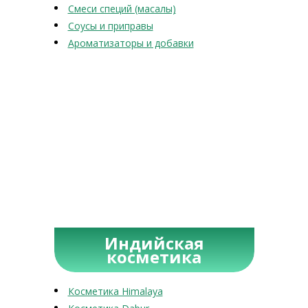
Смеси специй (масалы)
Соусы и приправы
Ароматизаторы и добавки
Индийская
косметика
Косметика Himalaya