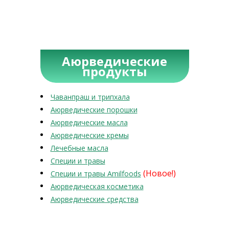
Аюрведические
продукты
Чаванпраш и трипхала
Аюрведические порошки
Аюрведические масла
Аюрведические кремы
Лечебные масла
Специи и травы
(Новое!)
Специи и травы Amilfoods
Аюрведическая косметика
Аюрведические средства