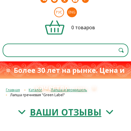
РУС
ENG
0 товаров
≡ Более 30 лет на рынке. Цена и
качество
≡
с 1993 г.
Главная
Каталог
Лапша и вермишель
Лапша гречневая "Green Label"
ВАШИ ОТЗЫВЫ