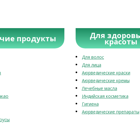
Для здоровь
учие продукты
красоты
Для волос
Для лица
ы
Аюрведические краски
Аюрведические кремы
Лечебные масла
акао
Индийская косметика
Гигиена
Аюрведические препараты
оусы