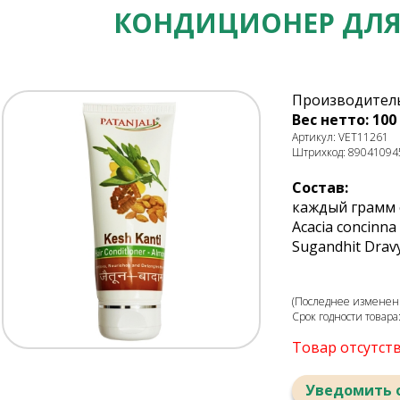
КОНДИЦИОНЕР ДЛЯ
Производитель
Вес нетто: 100 
Артикул: VET11261
Штрихкод: 89041094
Состав:
каждый грамм со
Acacia concinna 
Sugandhit Drav
(Последнее изменени
Срок годности товара
Товар отсутст
Уведомить 