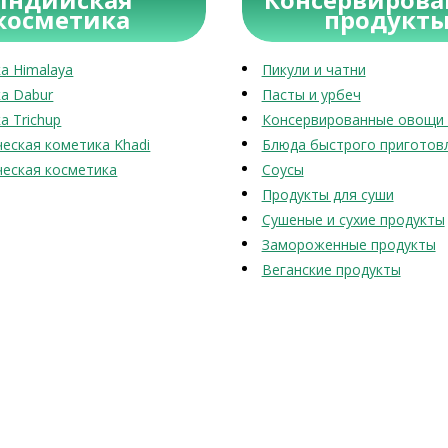
косметика
продукт
а Himalaya
Пикули и чатни
а Dabur
Пасты и урбеч
а Trichup
Консервированные овощи 
еская кометика Khadi
Блюда быстрого приготов
еская косметика
Соусы
Продукты для суши
Сушеные и сухие продукты
Замороженные продукты
Веганские продукты