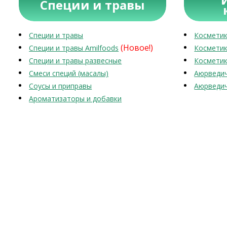
Специи и травы
Специи и травы
Косметик
(Новое!)
Специи и травы Amilfoods
Косметик
Специи и травы развесные
Косметик
Смеси специй (масалы)
Аюрведич
Соусы и приправы
Аюрведич
Ароматизаторы и добавки