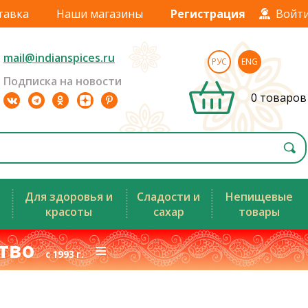
тавка
Наши магазины
Регистрация
Войт
mail@indianspices.ru
РУС
ENG
Подписка на новости
0 товаров
Для здоровья и
Сладости и
Непищевые
красоты
сахар
товары
ство
≡
с 1993 г.