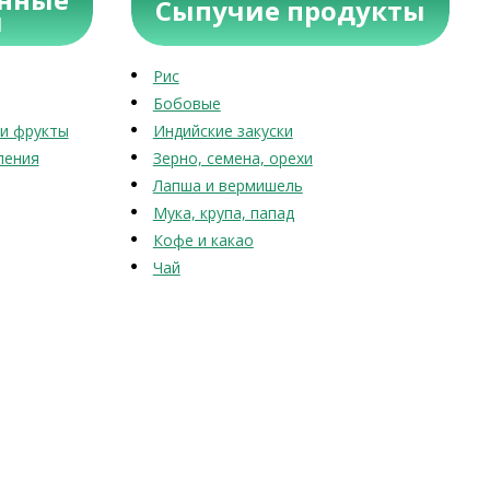
Сыпучие продукты
ы
Рис
Бобовые
и фрукты
Индийские закуски
ления
Зерно, семена, орехи
Лапша и вермишель
Мука, крупа, папад
Кофе и какао
Чай