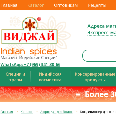
Главная
Каталог
Оптовикам
Рецепты
Адреса маг
Экспресс-м
WhatsApp: +7 (969) 341-30-66
Специи и
Индийская
Консервированные
травы
косметика
продукты
≡ Более 3
Главная
Каталог
Аюрведа - для Волос
Кондиционер для воло