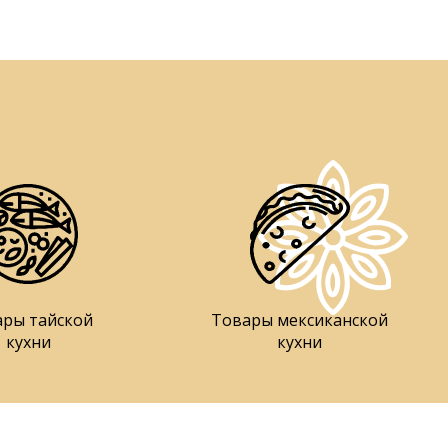
ары тайской
Товары мексиканской
кухни
кухни