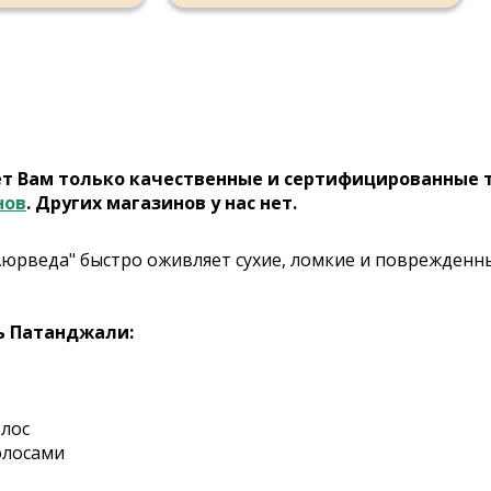
ет Вам только качественные и сертифицированные 
нов
. Других магазинов у нас нет.
юрведа" быстро оживляет сухие, ломкие и поврежденны
ь Патанджали:
олос
олосами