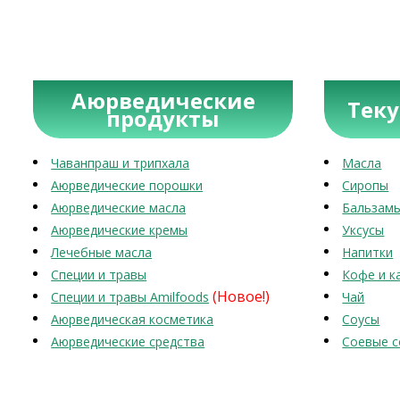
Аюрведические
Тек
продукты
Чаванпраш и трипхала
Масла
Аюрведические порошки
Сиропы
Аюрведические масла
Бальзам
Аюрведические кремы
Уксусы
Лечебные масла
Напитки
Специи и травы
Кофе и к
(Новое!)
Специи и травы Amilfoods
Чай
Аюрведическая косметика
Соусы
Аюрведические средства
Соевые с