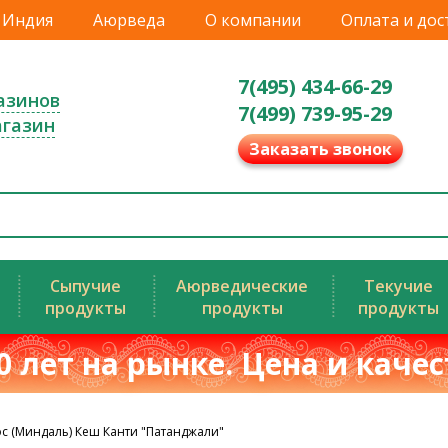
Индия
Аюрведа
О компании
Оплата и дос
7(495) 434-66-29
азинов
7(499) 739-95-29
агазин
Заказать звонок
Сыпучие
Аюрведические
Текучие
продукты
продукты
продукты
0 лет на рынке. Цена и каче
с (Миндаль) Кеш Канти "Патанджали"