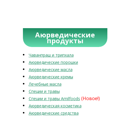
Аюрведические
продукты
Чаванпраш и трипхала
Аюрведические порошки
Аюрведические масла
Аюрведические кремы
Лечебные масла
Специи и травы
(Новое!)
Специи и травы Amilfoods
Аюрведическая косметика
Аюрведические средства