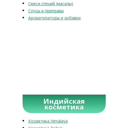
Смеси специй (масалы)
Соусы и приправы
Ароматизаторы и добавки
Индийская
косметика
Косметика Himalaya