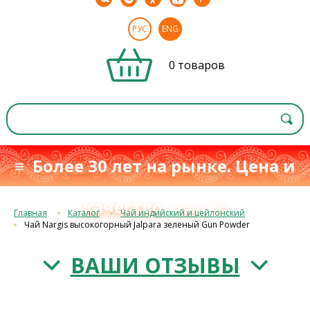
РУС
ENG
0 товаров
≡ Более 30 лет на рынке. Цена и
качество
≡
с 1993 г.
Главная
Каталог
Чай индийский и цейлонский
Чай Nargis высокогорный Jalpara зеленый Gun Powder
ВАШИ ОТЗЫВЫ