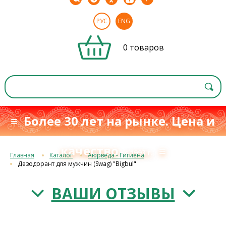
РУС
ENG
0 товаров
≡ Более 30 лет на рынке. Цена и
качество
≡
с 1993 г.
Главная
Каталог
Аюрведа - Гигиена
Дезодорант для мужчин (Swag) "Bigbul"
ВАШИ ОТЗЫВЫ