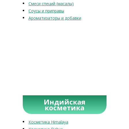
Смеси специй (масалы)
Соусы и приправы
Ароматизаторы и добавки
Индийская
косметика
Косметика Himalaya