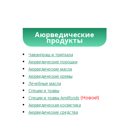
Аюрведические
продукты
Чаванпраш и трипхала
Аюрведические порошки
Аюрведические масла
Аюрведические кремы
Лечебные масла
Специи и травы
(Новое!)
Специи и травы Amilfoods
Аюрведическая косметика
Аюрведические средства