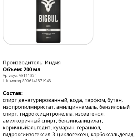
Производитель: Индия
Объем: 200 мл
Артикул: VET11354
Штрихкод: 8906141871948
Состав:
спирт денатурированный, вода, парфюм, бутан,
изопропилмиристат, амилциннамаль, бензиловый
спирт, гидроксицитронелла, изоэвгенол,
амилкоричный спирт, бензинсалицилат,
коричныйальгедит, кумарин, гераниол,
гидроксиизогексил-3-циклогексен, карбоксальдегид,