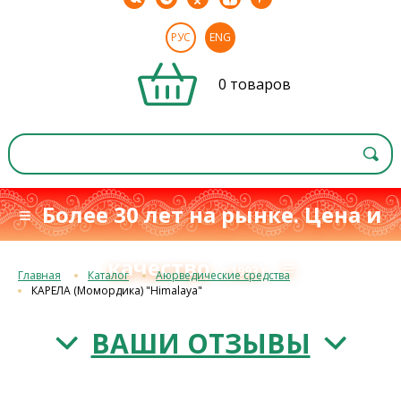
РУС
ENG
0 товаров
≡ Более 30 лет на рынке. Цена и
качество
≡
с 1993 г.
Главная
Каталог
Аюрведические средства
КАРЕЛА (Момордика) "Himalaya"
ВАШИ ОТЗЫВЫ