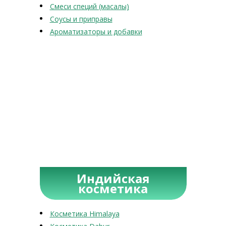
Смеси специй (масалы)
Соусы и приправы
Ароматизаторы и добавки
Индийская
косметика
Косметика Himalaya