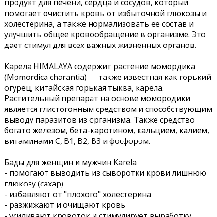
продукт для печени, сердца и сосудов, который
помогает очистить кровь от избыточной глюкозы и
холестерина, а также нормализовать ее состав и
улучшить общее кровообращение в организме. Это
дает стимул для всех важных жизненных органов.
Карела HIMALAYA содержит растение момордика
(Momordica charantia) — также известная как горький
огурец, китайская горькая тыква, карела.
Растительный препарат на основе момородики
является глистогонным средством и способствующим
выводу паразитов из организма. Также средство
богато железом, бета-каротином, кальцием, калием,
витаминами С, В1, В2, В3 и фосфором.
Бады для женщин и мужчин Karela
- помогают выводить из сыворотки крови лишнюю
глюкозу (сахар)
- избавляют от "плохого" холестерина
- разжижают и очищают кровь
- усиливают кровоток и стимулирует выработку