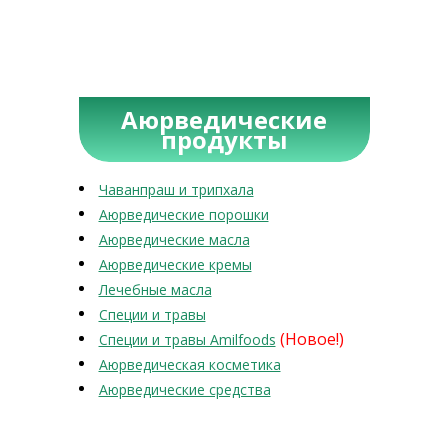
Аюрведические
продукты
Чаванпраш и трипхала
Аюрведические порошки
Аюрведические масла
Аюрведические кремы
Лечебные масла
Специи и травы
(Новое!)
Специи и травы Amilfoods
Аюрведическая косметика
Аюрведические средства