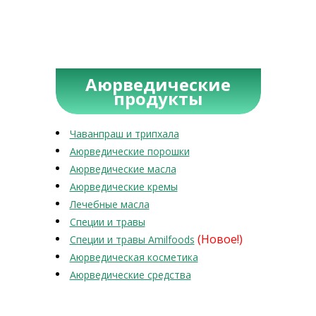
Аюрведические
продукты
Чаванпраш и трипхала
Аюрведические порошки
Аюрведические масла
Аюрведические кремы
Лечебные масла
Специи и травы
(Новое!)
Специи и травы Amilfoods
Аюрведическая косметика
Аюрведические средства