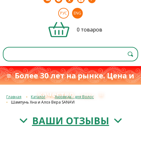
РУС
ENG
0 товаров
≡ Более 30 лет на рынке. Цена и
качество
≡
с 1993 г.
Главная
Каталог
Аюрведа - для Волос
Шампунь Хна и Алоэ Вера SANAVI
ВАШИ ОТЗЫВЫ