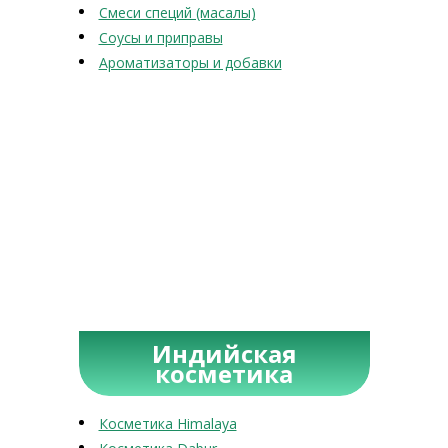
Смеси специй (масалы)
Соусы и приправы
Ароматизаторы и добавки
Индийская
косметика
Косметика Himalaya