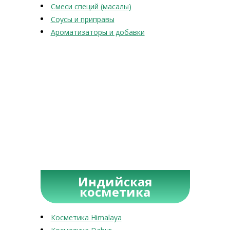
Смеси специй (масалы)
Соусы и приправы
Ароматизаторы и добавки
Индийская
косметика
Косметика Himalaya