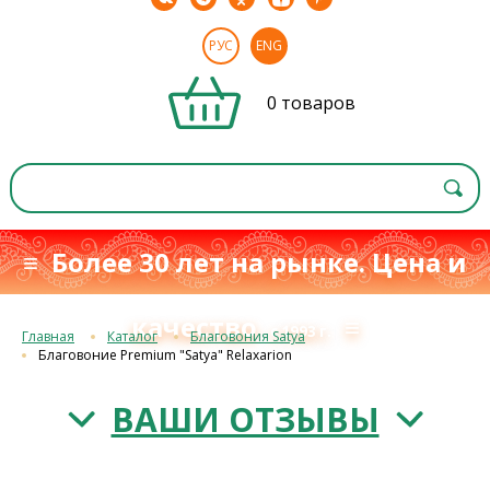
РУС
ENG
0 товаров
≡ Более 30 лет на рынке. Цена и
качество
≡
с 1993 г.
Главная
Каталог
Благовония Satya
Благовоние Premium "Satya" Relaxarion
ВАШИ ОТЗЫВЫ