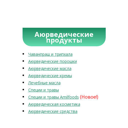
Аюрведические
продукты
Чаванпраш и трипхала
Аюрведические порошки
Аюрведические масла
Аюрведические кремы
Лечебные масла
Специи и травы
(Новое!)
Специи и травы Amilfoods
Аюрведическая косметика
Аюрведические средства