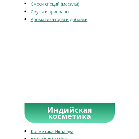
Смеси специй (масалы)
Соусы и приправы
Ароматизаторы и добавки
Индийская
косметика
Косметика Himalaya