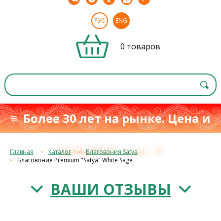
РУС
ENG
0 товаров
≡ Более 30 лет на рынке. Цена и
качество
≡
с 1993 г.
Главная
Каталог
Благовония Satya
Благовоние Premium "Satya" White Sage
ВАШИ ОТЗЫВЫ