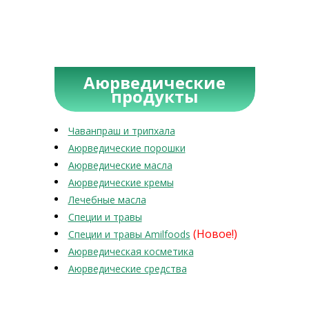
Аюрведические
продукты
Чаванпраш и трипхала
Аюрведические порошки
Аюрведические масла
Аюрведические кремы
Лечебные масла
Специи и травы
(Новое!)
Специи и травы Amilfoods
Аюрведическая косметика
Аюрведические средства