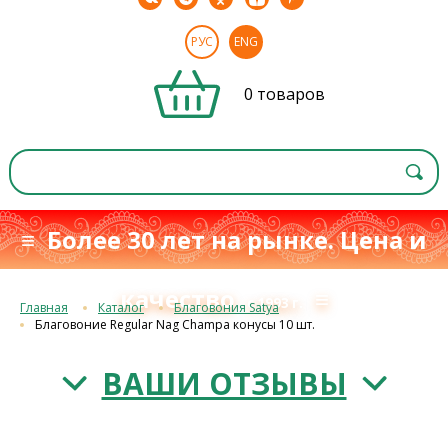
РУС
ENG
0 товаров
≡ Более 30 лет на рынке. Цена и
качество
≡
с 1993 г.
Главная
Каталог
Благовония Satya
Благовоние Regular Nag Champa конусы 10 шт.
ВАШИ ОТЗЫВЫ