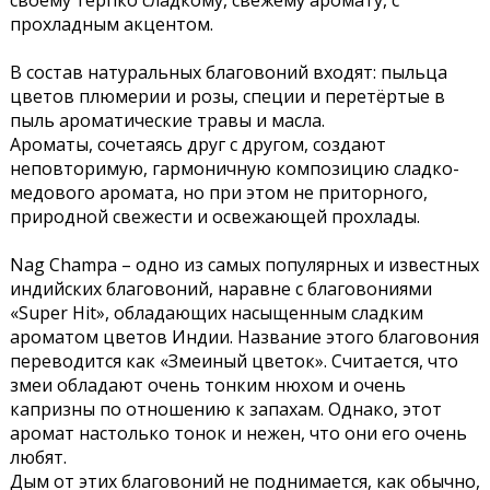
своему терпко сладкому, свежему аромату, с
прохладным акцентом.
В состав натуральных благовоний входят: пыльца
цветов плюмерии и розы, специи и перетёртые в
пыль ароматические травы и масла.
Ароматы, сочетаясь друг с другом, создают
неповторимую, гармоничную композицию сладко-
медового аромата, но при этом не приторного,
природной свежести и освежающей прохлады.
Nag Champa – одно из самых популярных и известных
индийских благовоний, наравне с благовониями
«Super Hit», обладающих насыщенным сладким
ароматом цветов Индии. Название этого благовония
переводится как «Змеиный цветок». Считается, что
змеи обладают очень тонким нюхом и очень
капризны по отношению к запахам. Однако, этот
аромат настолько тонок и нежен, что они его очень
любят.
Дым от этих благовоний не поднимается, как обычно,