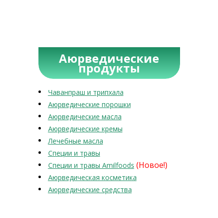
Аюрведические
продукты
Чаванпраш и трипхала
Аюрведические порошки
Аюрведические масла
Аюрведические кремы
Лечебные масла
Специи и травы
(Новое!)
Специи и травы Amilfoods
Аюрведическая косметика
Аюрведические средства