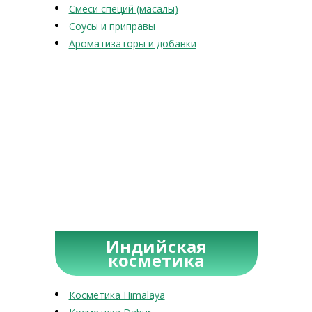
Смеси специй (масалы)
Соусы и приправы
Ароматизаторы и добавки
Индийская
косметика
Косметика Himalaya