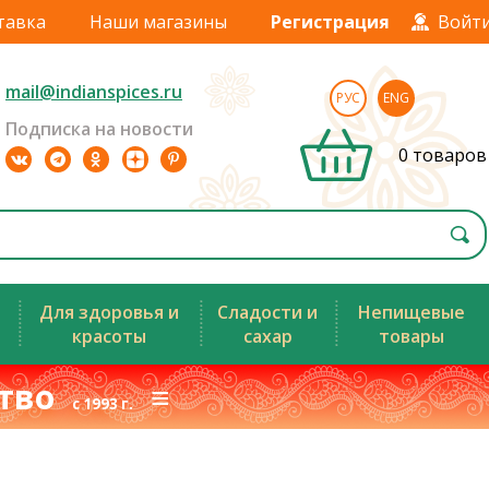
тавка
Наши магазины
Регистрация
Войт
mail@indianspices.ru
РУС
ENG
Подписка на новости
0 товаров
Для здоровья и
Сладости и
Непищевые
красоты
сахар
товары
ство
≡
с 1993 г.