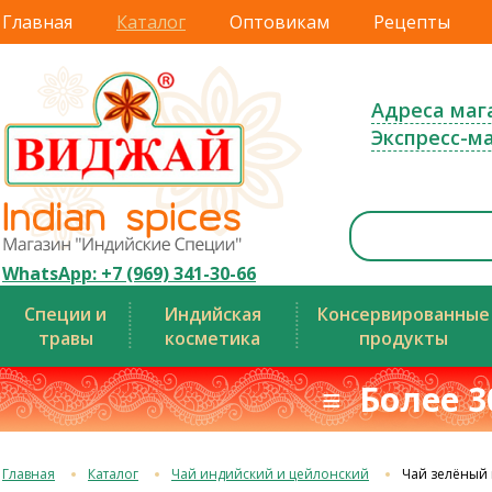
Главная
Каталог
Оптовикам
Рецепты
Адреса маг
Экспресс-м
WhatsApp: +7 (969) 341-30-66
Специи и
Индийская
Консервированные
травы
косметика
продукты
≡ Более 3
Главная
Каталог
Чай индийский и цейлонский
Чай зелёный 