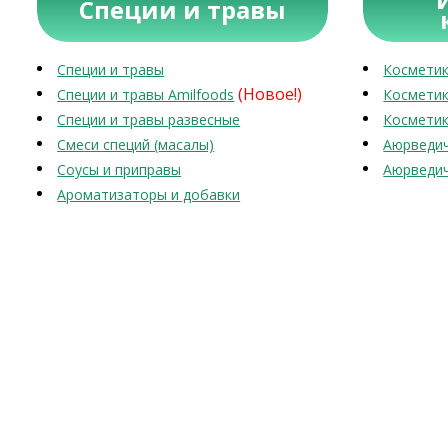
Специи и травы
Специи и травы
Косметик
(Новое!)
Специи и травы Amilfoods
Косметик
Специи и травы развесные
Косметик
Смеси специй (масалы)
Аюрведич
Соусы и приправы
Аюрведич
Ароматизаторы и добавки