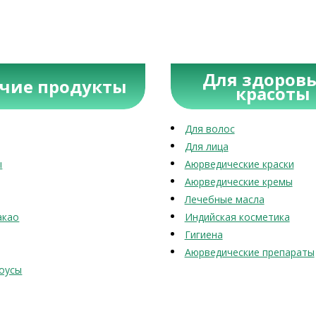
Для здоровь
учие продукты
красоты
Для волос
Для лица
ы
Аюрведические краски
Аюрведические кремы
Лечебные масла
акао
Индийская косметика
Гигиена
Аюрведические препараты
оусы