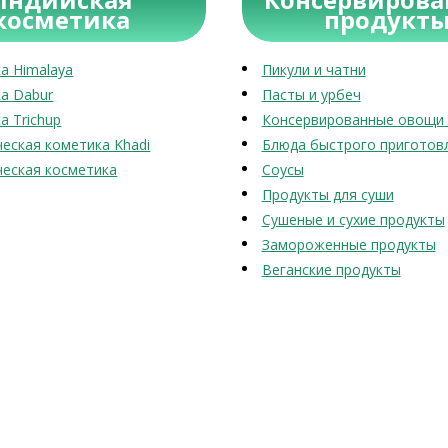
косметика
продукт
а Himalaya
Пикули и чатни
а Dabur
Пасты и урбеч
а Trichup
Консервированные овощи 
еская кометика Khadi
Блюда быстрого приготов
еская косметика
Соусы
Продукты для суши
Сушеные и сухие продукты
Замороженные продукты
Веганские продукты