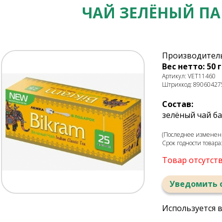
ЧАЙ ЗЕЛЁНЫЙ ПА
Производитель
Вес нетто: 50 г
Артикул: VET11460
Штрихкод: 89060427
Состав:
зелёный чай б
(Последнее изменени
Срок годности товара
Товар отсутст
Уведомить 
Используется 