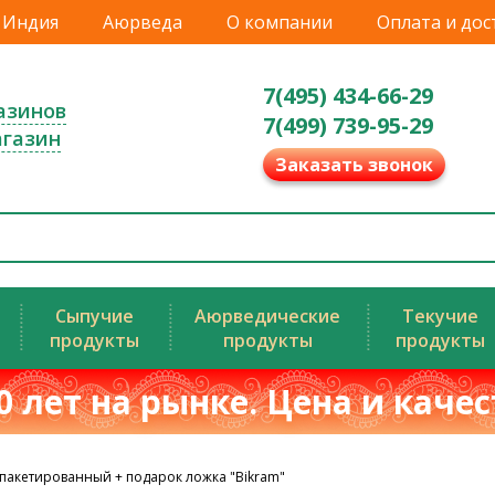
Индия
Аюрведа
О компании
Оплата и дос
7(495) 434-66-29
азинов
7(499) 739-95-29
агазин
Заказать звонок
Сыпучие
Аюрведические
Текучие
продукты
продукты
продукты
0 лет на рынке. Цена и каче
пакетированный + подарок ложка "Bikram"