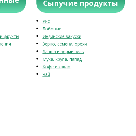
Сыпучие продукты
ы
Рис
Бобовые
и фрукты
Индийские закуски
ления
Зерно, семена, орехи
Лапша и вермишель
Мука, крупа, папад
Кофе и какао
Чай