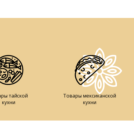
ары тайской
Товары мексиканской
кухни
кухни